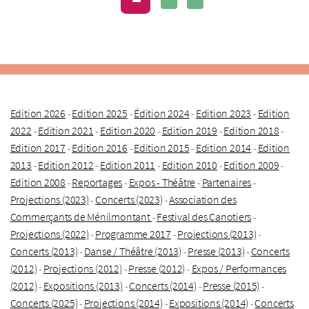
Edition 2026
Edition 2025
Édition 2024
Edition 2023
Edition
-
-
-
-
2022
Edition 2021
Edition 2020
Edition 2019
Edition 2018
-
-
-
-
-
Edition 2017
Edition 2016
Edition 2015
Edition 2014
Edition
-
-
-
-
2013
Edition 2012
Edition 2011
Edition 2010
Edition 2009
-
-
-
-
-
Edition 2008
Reportages
Expos - Théâtre
Partenaires
-
-
-
-
Projections (2023)
Concerts (2023)
Association des
-
-
Commerçants de Ménilmontant
Festival des Canotiers
-
-
Projections (2022)
Programme 2017
Projections (2013)
-
-
-
Concerts (2013)
Danse / Théâtre (2013)
Presse (2013)
Concerts
-
-
-
(2012)
Projections (2012)
Presse (2012)
Expos / Performances
-
-
-
(2012)
Expositions (2013)
Concerts (2014)
Presse (2015)
-
-
-
-
Concerts (2025)
Projections (2014)
Expositions (2014)
Concerts
-
-
-