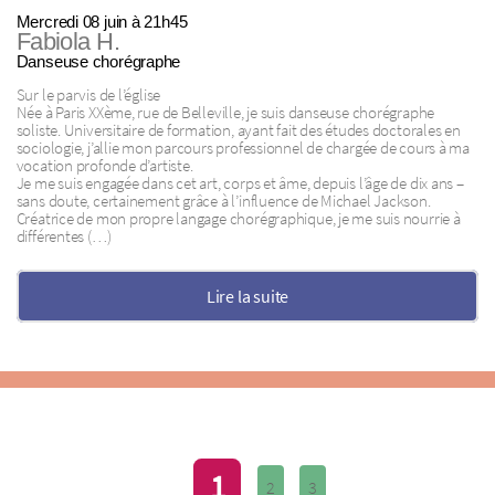
Mercredi 08 juin à 21h45
Fabiola H.
Danseuse chorégraphe
Sur le parvis de l’église
Née à Paris XXème, rue de Belleville, je suis danseuse chorégraphe
soliste. Universitaire de formation, ayant fait des études doctorales en
sociologie, j’allie mon parcours professionnel de chargée de cours à ma
vocation profonde d’artiste.
Je me suis engagée dans cet art, corps et âme, depuis l’âge de dix ans –
sans doute, certainement grâce à l’influence de Michael Jackson.
Créatrice de mon propre langage chorégraphique, je me suis nourrie à
différentes (…)
Lire la suite
1
2
3