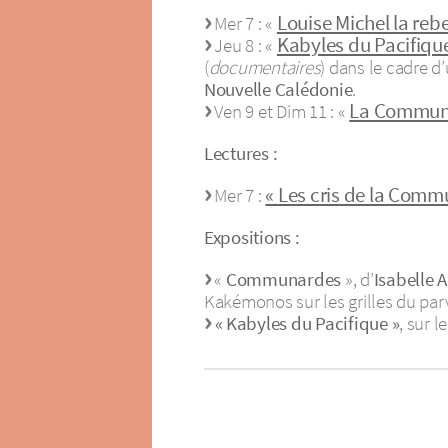
Louise Michel la rebe
Mer 7 : «
Kabyles du Pacifiqu
Jeu 8 : «
(
documentaires
) dans le cadre d
Nouvelle Calédonie
.
La Commune
Ven 9 et Dim 11 : «
Lectures :
« Les cris de la Comm
Mer 7 :
Expositions :
«
Communardes
», d’
Isabelle 
Kakémonos sur les grilles du parvi
« Kabyles du Pacifique »
, sur l