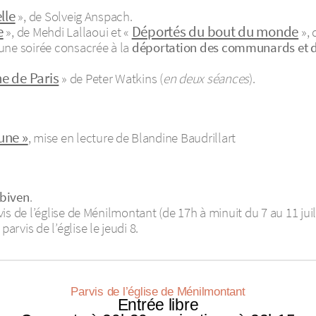
lle
», de Solveig Anspach.
e
Déportés du bout du monde
», de Mehdi Lallaoui et «
», 
’une soirée consacrée à la
déportation des communards et d
 de Paris
» de Peter Watkins (
en deux séances
).
une »
, mise en lecture de Blandine Baudrillart
Abiven
.
s de l’église de Ménilmontant (de 17h à minuit du 7 au 11 juil
e parvis de l’église le jeudi 8.
Parvis de l’église de Ménilmontant
Entrée libre