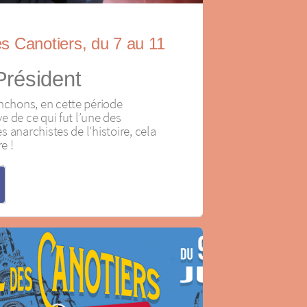
es Canotiers, du 7 au 11
Président
hons, en cette période
 de ce qui fut l’une des
 anarchistes de l’histoire, cela
e !