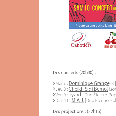
Des concerts (20h30) :
Dominique Grange
Mer 7 :
et
Cheikh Sidi Bemol
Jeu 8 :
(
so
Tyard
Ven 9 :
, [Duo Électro-Pop
M.A.J
Dim 11 :
, [Duo Électro-Fol
Des projections : (22h15)