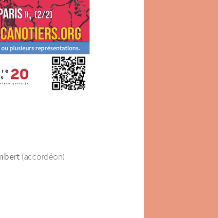
mbert
(accordéon)