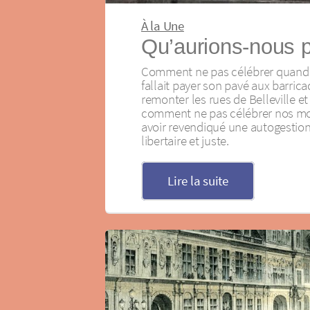
À la Une
Qu’aurions-nous p
Comment ne pas célébrer quand 15
fallait payer son pavé aux barric
remonter les rues de Belleville e
comment ne pas célébrer nos mo
avoir revendiqué une autogestion 
libertaire et juste.
Lire la suite