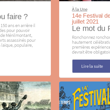
À la Une
u faire ?
14e Festival d
juillet 2021
0 ans en arrière il
Le mot du 
ades pour pouvoir
t de Ménilmontant,
Ronchonnez ronchonc
rts assassinés pour
hautement célébrative
laïque, populaire,
premières expériences
devrait être obligatoir
Lire la suite