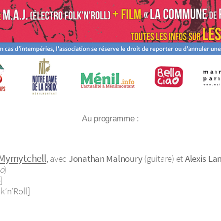
Au programme :
Mymytchell
, avec
Jonathan Malnoury
(guitare) et
Alexis La
lo
)
]
k’n’Roll]