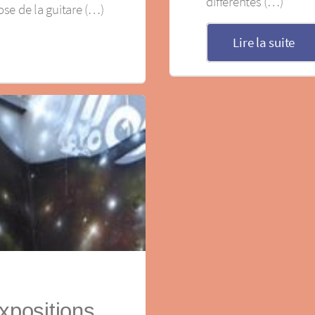
différentes (…)
uose de la guitare (…)
Lire la suite
positions