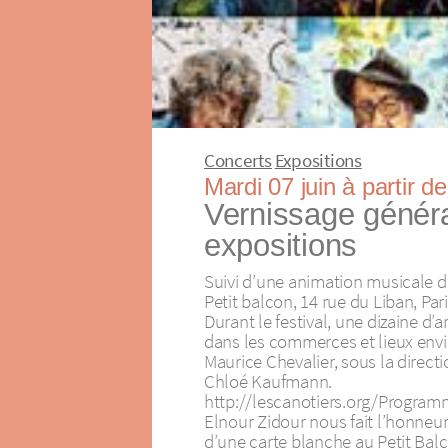
Concerts
Expositions
Mardi 07 juin à partir d
Vernissage génér
expositions
Suivi d’une animation musicale d
Petit balcon, 14 rue du Liban, Pa
Durant le festival, une dizaine d’
dans les commerces et lieux envi
Maurice Chevalier, sous la directi
Chloé Kaufmann.
http://lescanotiers.org/Program
Elnour Zidour nous fait l’honneur 
d’une carte blanche au Petit Balc