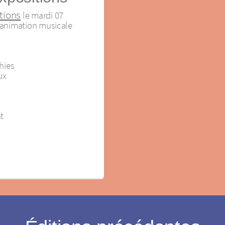
tions
le mardi 07
ne animation musicale
hies
ux
t