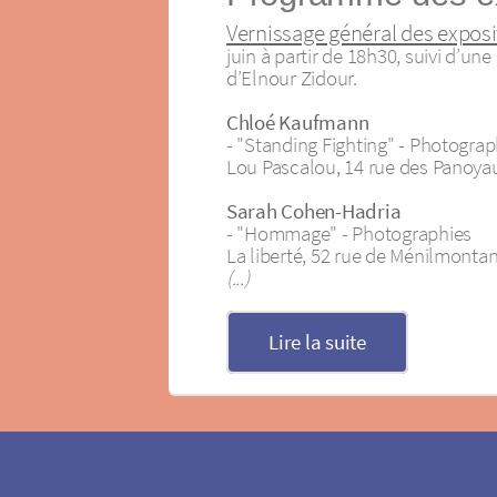
Vernissage général des exposi
juin à partir de 18h30, suivi d’u
d’Elnour Zidour.
Chloé Kaufmann
- "Standing Fighting" - Photograp
Lou Pascalou, 14 rue des Panoya
Sarah Cohen-Hadria
- "Hommage" - Photographies
La liberté, 52 rue de Ménilmontan
(...)
Lire la suite