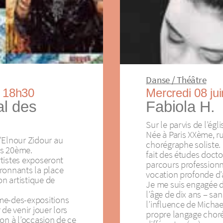
Danse / Théâtre
e 18h30
Mercredi 08 ju
al des
Fabiola H.
Sur le parvis de l’égli
Née à Paris XXème, ru
’Elnour Zidour au
chorégraphe soliste. 
ris 20ème.
fait des études docto
artistes exposeront
parcours professionn
ronnants la place
vocation profonde d’a
on artistique de
Je me suis engagée d
l’âge de dix ans – sa
me-des-expositions
l’influence de Micha
de venir jouer lors
propre langage choré
on à l’occasion de ce