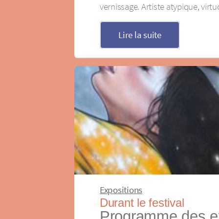
vernissage. Artiste atypique, virt
Lire la suite
Expositions
Durant le festival
Programme des ex