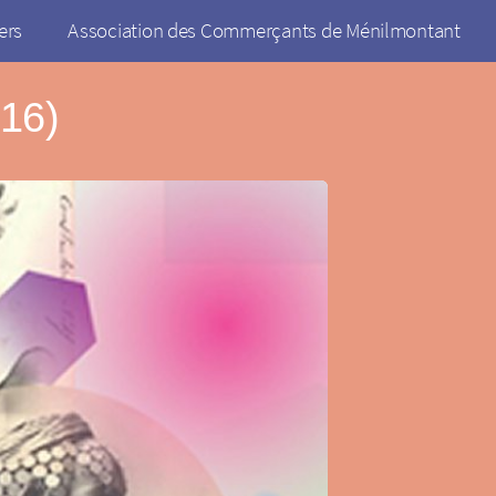
ers
Association des Commerçants de Ménilmontant
016)