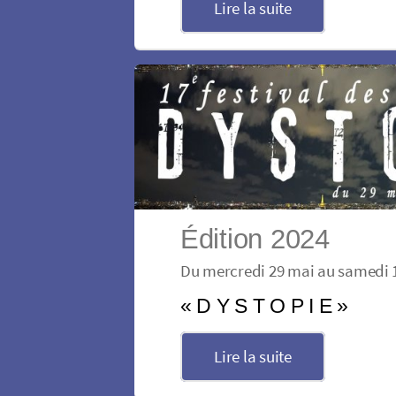
Lire la suite
Édition 2024
Du mercredi 29 mai au samedi 1
« D Y S T O P I E »
Lire la suite