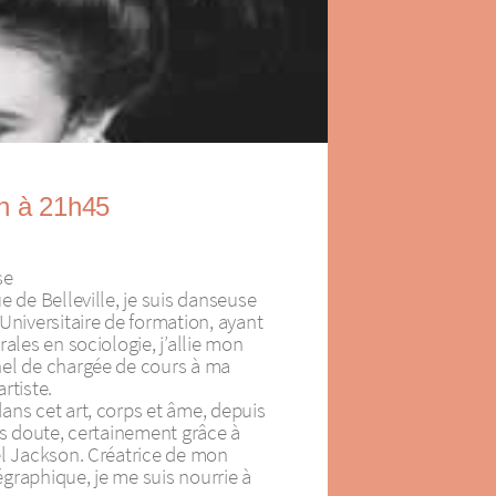
in à 21h45
se
e de Belleville, je suis danseuse
Universitaire de formation, ayant
rales en sociologie, j’allie mon
el de chargée de cours à ma
rtiste.
ans cet art, corps et âme, depuis
ns doute, certainement grâce à
el Jackson. Créatrice de mon
graphique, je me suis nourrie à