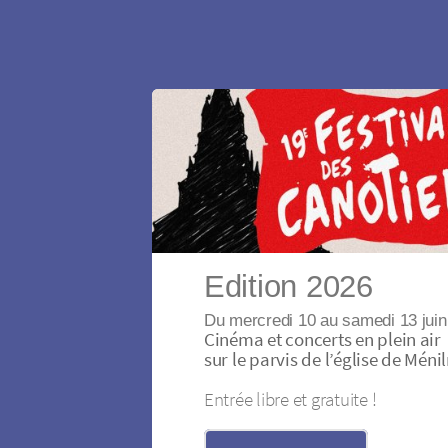
Edition 2026
Du mercredi 10 au samedi 13 jui
Cinéma et concerts en plein air
sur le parvis de l’église de Mén
Entrée libre et gratuite !