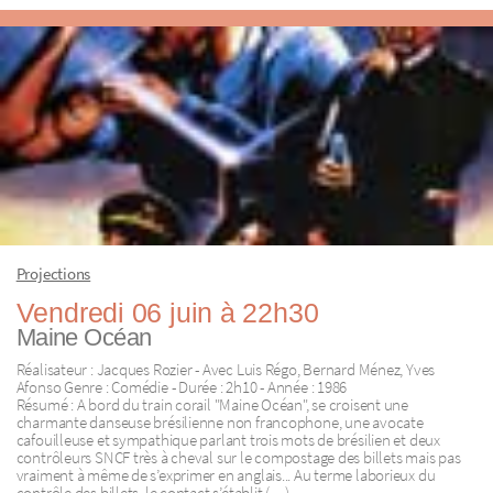
Projections
Vendredi 06 juin à 22h30
Maine Océan
Réalisateur : Jacques Rozier - Avec Luis Régo, Bernard Ménez, Yves
Afonso Genre : Comédie - Durée : 2h10 - Année : 1986
Résumé : A bord du train corail "Maine Océan", se croisent une
charmante danseuse brésilienne non francophone, une avocate
cafouilleuse et sympathique parlant trois mots de brésilien et deux
contrôleurs SNCF très à cheval sur le compostage des billets mais pas
vraiment à même de s’exprimer en anglais... Au terme laborieux du