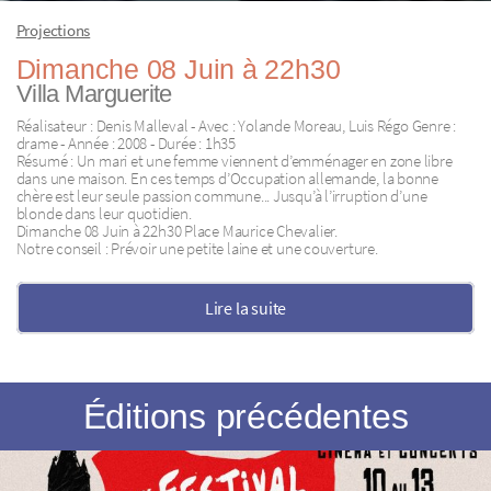
Projections
Dimanche 08 Juin à 22h30
Villa Marguerite
Réalisateur : Denis Malleval - Avec : Yolande Moreau, Luis Régo Genre :
drame - Année : 2008 - Durée : 1h35
Résumé : Un mari et une femme viennent d’emménager en zone libre
dans une maison. En ces temps d’Occupation allemande, la bonne
chère est leur seule passion commune... Jusqu’à l’irruption d’une
blonde dans leur quotidien.
Dimanche 08 Juin à 22h30 Place Maurice Chevalier.
Notre conseil : Prévoir une petite laine et une couverture.
Lire la suite
Éditions précédentes