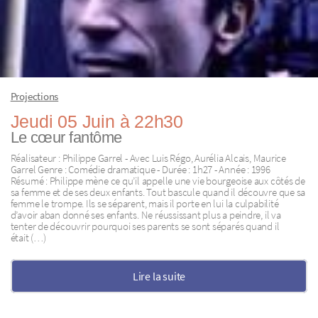
Projections
Jeudi 05 Juin à 22h30
Le cœur fantôme
Réalisateur : Philippe Garrel - Avec Luis Régo, Aurélia Alcais, Maurice
Garrel Genre : Comédie dramatique - Durée : 1h27 - Année : 1996
Résumé : Philippe mène ce qu’il appelle une vie bourgeoise aux côtés de
sa femme et de ses deux enfants. Tout bascule quand il découvre que sa
femme le trompe. Ils se séparent, mais il porte en lui la culpabilité
d’avoir aban donné ses enfants. Ne réussissant plus a peindre, il va
tenter de découvrir pourquoi ses parents se sont séparés quand il
était (…)
Lire la suite