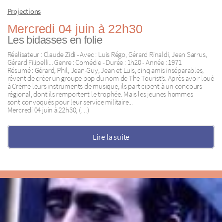
Projections
Mercredi 04 juin à 22h30
Les bidasses en folie
Réalisateur : Claude Zidi - Avec : Luis Régo, Gérard Rinaldi, Jean Sarrus,
Gérard Filipelli... Genre : Comédie - Durée : 1h20 - Année : 1971
Résumé : Gérard, Phil, Jean-Guy, Jean et Luis, cinq amis inséparables,
rêvent de créer un groupe pop du nom de The Tourist’s. Après avoir loué
à Crème leurs instruments de musique, ils participent à un concours
régional, dont ils remportent le trophée. Mais les jeunes hommes
sont convoqués pour leur service militaire...
Mercredi 04 juin à 22h30, (…)
Lire la suite