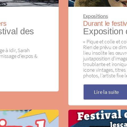
Expositions
Durant le festi
ers
Exposition 
tival des
« Pique et colle et c
Rien de prévu ce di
e à Idir, Sarah
lieu insolite les œuv
vernissage d’expos &
juxtaposition d’imag
troublante et ironiq
icone vintages, titres 
photos, l’artiste fixe
Lire la suite