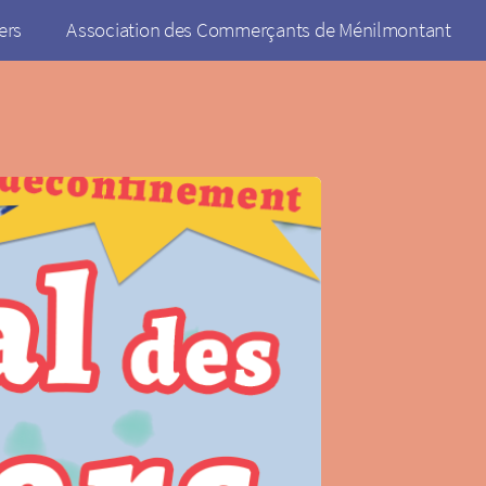
ers
Association des Commerçants de Ménilmontant