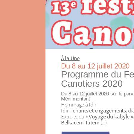
À la Une
Du 8 au 12 juillet 2020
Programme du Fes
Canotiers 2020
Du 8 au 12 juillet 2020 sur le parv
Ménilmontant
Hommage à Idir
Idir : chants et engagements
, d
Extraits du
« Voyage du kabyle »
Belkacem Tatem
(...)