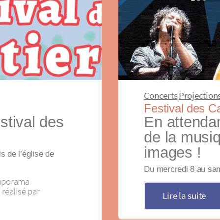
Concerts
Projection
Festival des C
tival des
En attendan
de la musi
images !
is de l’église de
Du mercredi 8 au same
iaporama
, réalisé par
Lire la suite