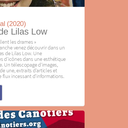
val (2020)
de Lilas Low
ollent les drames »
manche venez découvrir dans un
res de Lilas Low. Une
es d’icônes dans une esthétique
ue. Un télescopage d’images,
de une, extraits d’articles et
 le flux incessant d’informations.