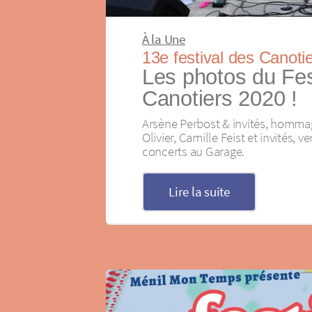
À la Une
13e festival des Canoti
Les photos du Fes
Canotiers 2020 !
Arsène Perbost & invités, hommag
Olivier, Camille Feist et invités, 
concerts au Garage.
Lire la suite