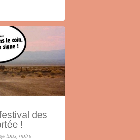
festival des
rtée !
ge tous, notre