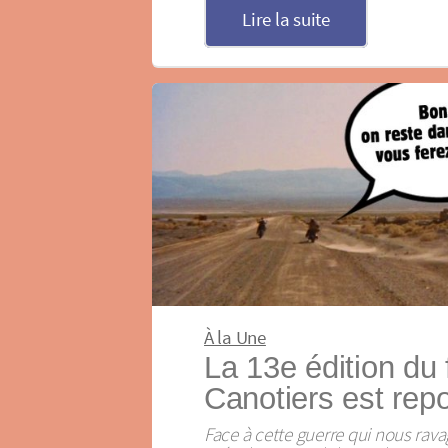
Lire la suite
À la Une
La 13e édition du 
Canotiers est repo
Face à cette guerre qui nous rava