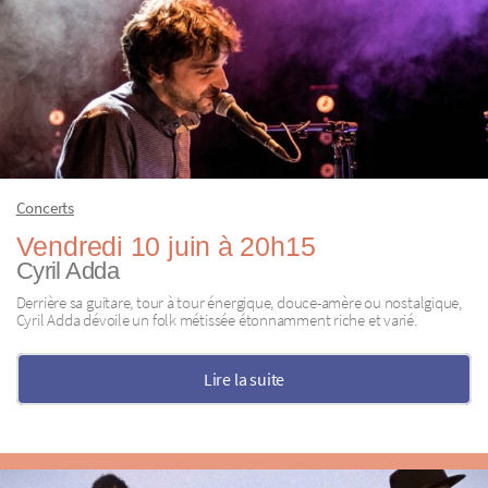
Concerts
Vendredi 10 juin à 20h15
Cyril Adda
Derrière sa guitare, tour à tour énergique, douce-amère ou nostalgique,
Cyril Adda dévoile un folk métissée étonnamment riche et varié.
Lire la suite