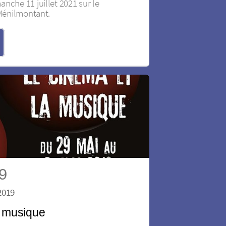
nche 11 juillet 2021 sur le
 Ménilmontant.
19
2019
a musique