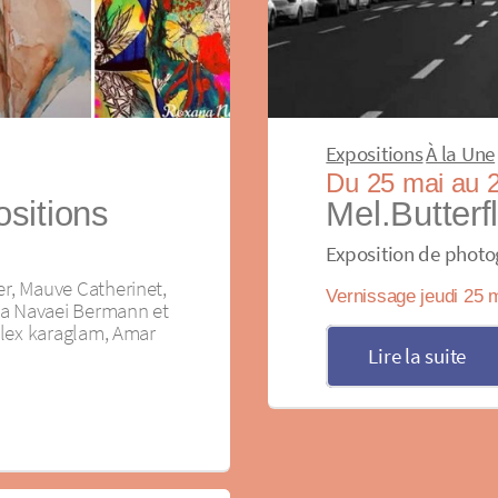
Expositions
À la Une
Du 25 mai au 2
sitions
Mel.Butterf
Exposition de phot
er, Mauve Catherinet,
Vernissage jeudi 25 m
na Navaei Bermann et
 Alex karaglam, Amar
Lire la suite