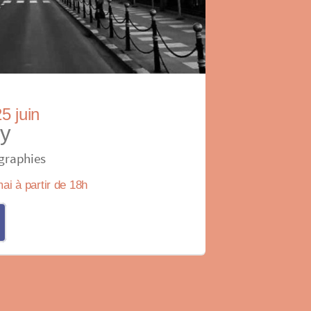
5 juin
ly
ographies
ai à partir de 18h