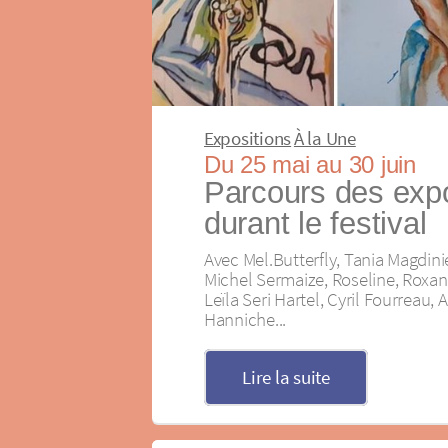
Expositions
À la Une
Du 25 mai au 30 juin
Parcours des expo
durant le festival
Avec Mel.Butterfly, Tania Magdini
Michel Sermaize, Roseline, Roxa
Leïla Seri Hartel, Cyril Fourreau,
Hanniche...
Lire la suite