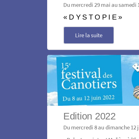
Du mercredi 29 mai au samedi 1
« D Y S T O P I E »
Lire la suite
Edition 2022
Du mercredi 8 au dimanche 12 j