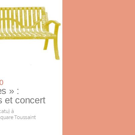
0
s » :
s et concert
atu) à
Square Toussaint