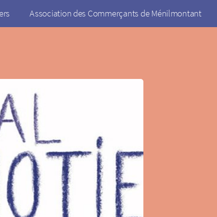
ers
Association des Commerçants de Ménilmontant