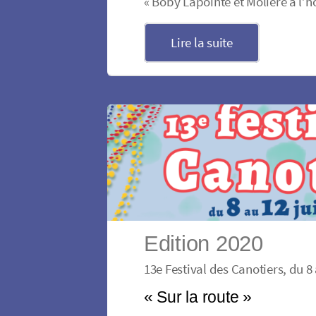
« Boby Lapointe et Molière à l’h
Lire la suite
Edition 2020
13e Festival des Canotiers, du 8 
« Sur la route »