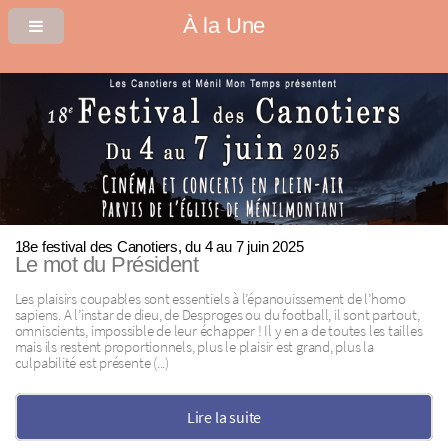
À la Une
18e festival des Canotiers, du 4 au 7 juin 2025
Le mot du Président
Les plaisirs coupables sont essentiels à l’épanouissement de l’homo
sapiens. A l’instar de dieu, de Desproges ou du football, il sont partout,
omniscients, impossible de leur échapper ! Il y en a de toutes les tailles
mais ils restent proportionnels, plus le plaisir est grand, plus la
culpabilité est présente (...)
Lire la suite