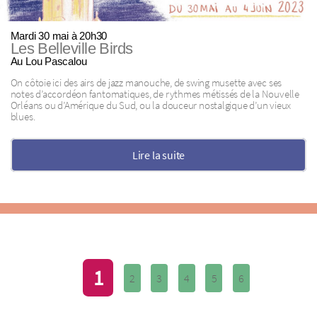
Mardi 30 mai à 20h30
Les Belleville Birds
Au Lou Pascalou
On côtoie ici des airs de jazz manouche, de swing musette avec ses
notes d’accordéon fantomatiques, de rythmes métissés de la Nouvelle
Orléans ou d’Amérique du Sud, ou la douceur nostalgique d’un vieux
blues.
Lire la suite
1
2
3
4
5
6