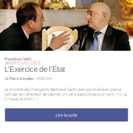
Projections (2025)
Jeudi 5 juin 2025
L’Exercice de l’État
de
- 1h52 min
Pierre Schoeller
Le ministre des Transports Bertrand Saint-Jean est réveillé en pleine
nuit par son directeur de cabinet. Un car a basculé dans un ravin. Il y va,
il n’a pas le choix (...)
Lire la suite