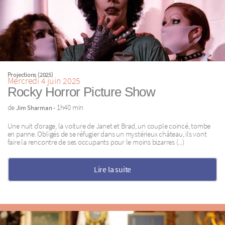
Projections (2025)
Mercredi 4 juin 2025
Rocky Horror Picture Show
de
- 1h40 min
Jim Sharman
Une nuit d’orage, la voiture de Janet et Brad, un couple coincé, tombe
en panne. Obligés de se réfugier dans un mystérieux château, ils vont
faire la rencontre de ses occupants pour le moins bizarres (...)
Lire la suite