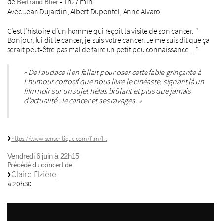
de
- 1h27 min
Bertrand Blier
Avec Jean Dujardin, Albert Dupontel, Anne Alvaro.
C’est l’histoire d’un homme qui reçoit la visite de son cancer. "
Bonjour, lui dit le cancer, je suis votre cancer. Je me suis dit que ça
serait peut-être pas mal de faire un petit peu connaissance... "
« De l’audace il en fallait pour oser cette fable grinçante à
l’humour corrosif que nous livre le cinéaste, signant là un
film noir sur un sujet hélas brûlant et plus que jamais
d’actualité : le cancer et ses ravages. »
https://www.senscritique.com/film/l...
Vendredi 6 juin à 22h15
Précédé du concert de
Claire Elzière
à 20h30