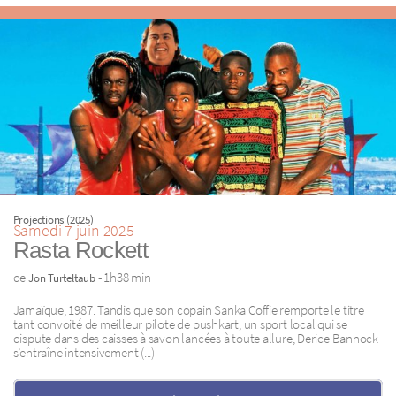
Projections (2025)
Samedi 7 juin 2025
Rasta Rockett
de
- 1h38 min
Jon Turteltaub
Jamaïque, 1987. Tandis que son copain Sanka Coffie remporte le titre
tant convoité de meilleur pilote de pushkart, un sport local qui se
dispute dans des caisses à savon lancées à toute allure, Derice Bannock
s’entraîne intensivement (...)