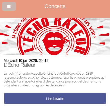
Concerts
Mercredi 10 juin 2026, 20h15
L’Écho Râleur
La rock ’n’ chorale Acapella Originâle et Culottée créée en 1989
rassemble de joyeux choristes costumés, répartis en quatre pupitres qui
défendent un répertoire festif de standards pop, rock et de chansons
originales sur des chorégraphies déjantées !
Lire la suite