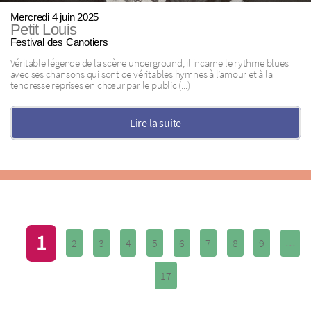
Mercredi 4 juin 2025
Petit Louis
Festival des Canotiers
Véritable légende de la scène underground, il incarne le rythme blues
avec ses chansons qui sont de véritables hymnes à l’amour et à la
tendresse reprises en chœur par le public (...)
Lire la suite
1
2
3
4
5
6
7
8
9
…
17