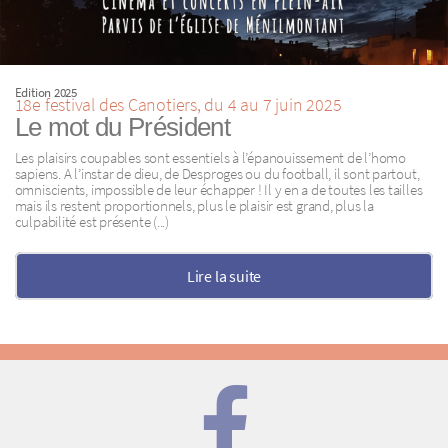
Edition 2025
18e festival des Canotiers, du 4 au 7 juin 2025
Le mot du Président
Les plaisirs coupables sont essentiels à l’épanouissement de l’homo
sapiens. A l’instar de dieu, de Desproges ou du football, il sont partout,
omniscients, impossible de leur échapper ! Il y en a de toutes les tailles
mais ils restent proportionnels, plus le plaisir est grand, plus la
culpabilité est présente (...)
Lire la suite