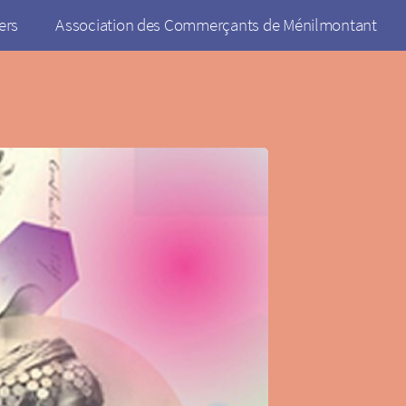
ers
Association des Commerçants de Ménilmontant