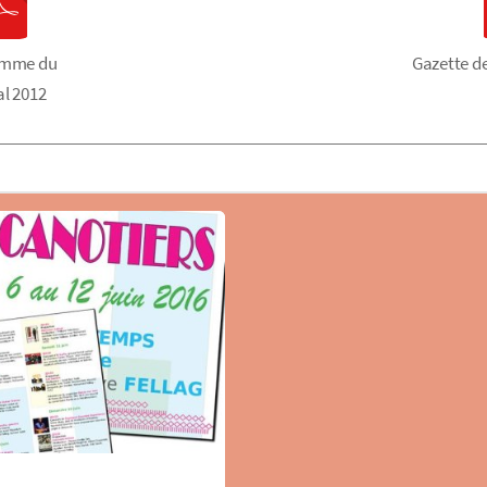
amme du
Gazette d
al 2012