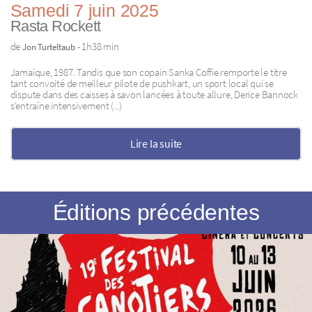
Samedi 7 juin 2025
Rasta Rockett
de
- 1h38 min
Jon Turteltaub
Jamaïque, 1987. Tandis que son copain Sanka Coffie remporte le titre
tant convoité de meilleur pilote de pushkart, un sport local qui se
dispute dans des caisses à savon lancées à toute allure, Derice Bannock
s’entraîne intensivement (...)
Lire la suite
Éditions précédentes