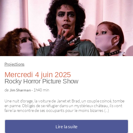
Projections
Mercredi 4 juin 2025
Rocky Horror Picture Show
de
- 1h40 min
Jim Sharman
Une nuit d’orage, la voiture de Janet et Brad, un couple coincé, tombe
en panne. Obligés de se réfugier dans un mystérieux château, ils vont
faire la rencontre de ses occupants pour le moins bizarres (...)
Lire la suite