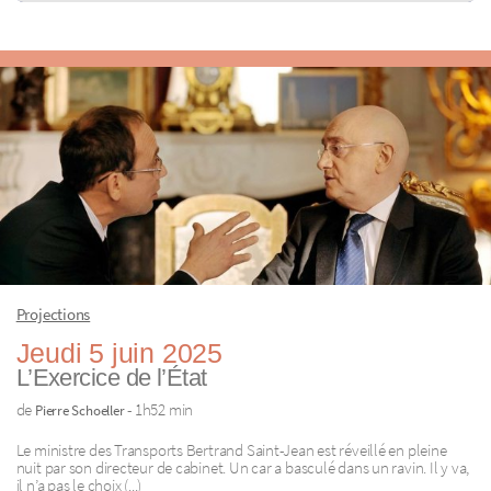
Projections
Jeudi 5 juin 2025
L’Exercice de l’État
de
- 1h52 min
Pierre Schoeller
Le ministre des Transports Bertrand Saint-Jean est réveillé en pleine
nuit par son directeur de cabinet. Un car a basculé dans un ravin. Il y va,
il n’a pas le choix (...)