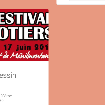
essin
, 20ème
h30