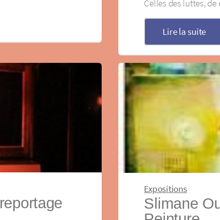
Celles des luttes, de 
Lire la suite
Expositions
reportage
Slimane Ou
Peinture