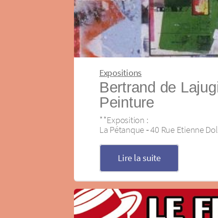
Expositions
Bertrand de Lajugi
Peinture
**Exposition :
La Pétanque ‐ 40 Rue Etienne Do
Lire la suite