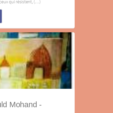
ceux qui résistent, (…)
ld Mohand ‐