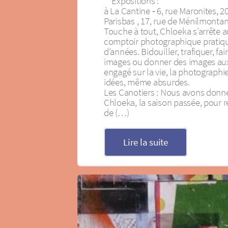
**Expositions :
à La Cantine ‐ 6, rue Maronites, 
Parisbas , 17, rue de Ménilmonta
Touche à tout, Chloeka s’arrête a
comptoir photographique pratiq
d’années. Bidouiller, trafiquer, fa
images ou donner des images aux
engagé sur la vie, la photographi
idées, même absurdes.
Les Canotiers : Nous avons donn
Chloeka, la saison passée, pour r
de (…)
Lire la suite