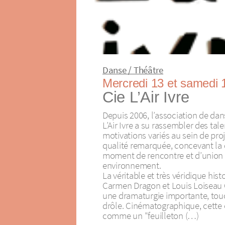
Danse / Théâtre
Mercredi 13 et samedi 
Cie L’Air Ivre
Depuis 2006, l’association de d
L’Air Ivre a su rassembler des tale
motivations variés au sein de pro
qualité remarquée, concevant l
moment de rencontre et d’union 
environnement.
La véritable et très véridique his
Carmen Dragon et Louis Loiseau
une dramaturgie importante, touc
drôle. Cinématographique, cette
comme un "feuilleton (…)