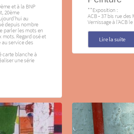
20ème et à la BNP
**Exposition :
nt, 20ème
ACB ‐ 37 bis rue des
ujourd’hui au
Vernissage à l’ACB l
ué depuis nombre
ire parler les mots en
 mots. Regard osé et
Lire la suite
e au service des
é carte blanche à
éaliser une série