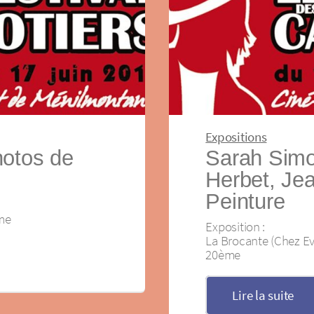
Expositions
hotos de
Sarah Simo
Herbet, Jea
Peinture
ème
Exposition :
La Brocante (Chez Eva
20ème
Lire la suite