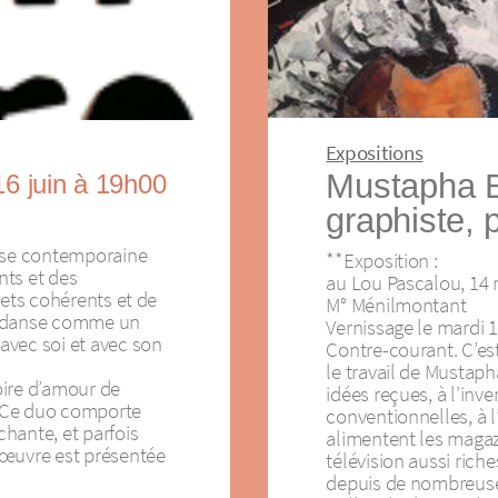
Expositions
Mustapha B
16 juin à 19h00
graphiste, 
anse contemporaine
**Exposition :
nts et des
au Lou Pascalou, 14
jets cohérents et de
M° Ménilmontant
a danse comme un
Vernissage le mardi 1
avec soi et avec son
Contre-courant. C’es
le travail de Mustaph
toire d’amour de
idées reçues, à l’inv
 Ce duo comporte
conventionnelles, à l
hante, et parfois
alimentent les magaz
 œuvre est présentée
télévision aussi riche
depuis de nombreuse