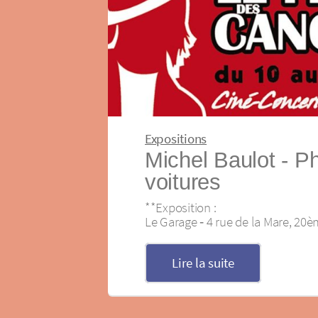
Expositions
Michel Baulot ‐ P
voitures
**Exposition :
Le Garage ‐ 4 rue de la Mare, 20
Lire la suite