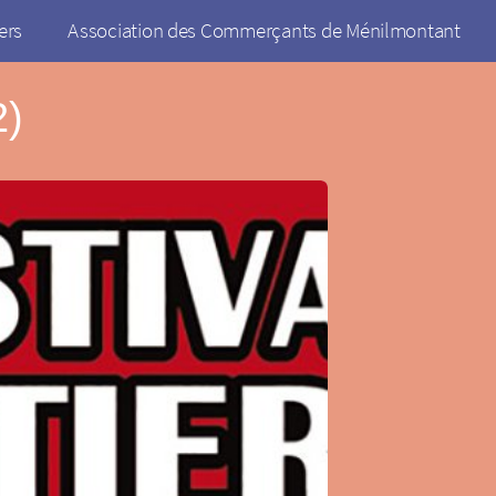
ers
Association des Commerçants de Ménilmontant
2)