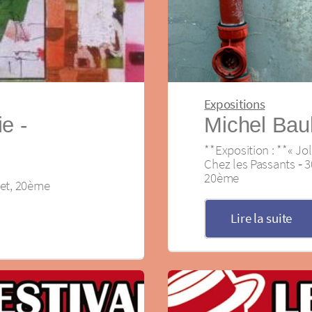
Expositions
e ‐
Michel Baul
**Exposition : **« J
Chez les Passants ‐ 30
20ème
let, 20ème
Lire la suite