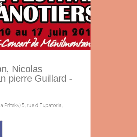
n, Nicolas
n pierre Guillard -
 Pritsky) 5, rue d’Eupatoria,