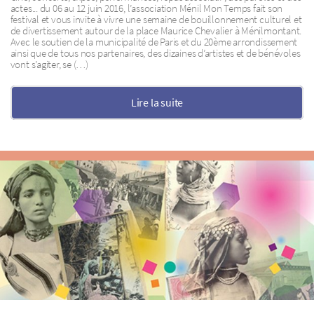
actes... du 06 au 12 juin 2016, l’association Ménil Mon Temps fait son
festival et vous invite à vivre une semaine de bouillonnement culturel et
de divertissement autour de la place Maurice Chevalier à Ménilmontant.
Avec le soutien de la municipalité de Paris et du 20ème arrondissement
ainsi que de tous nos partenaires, des dizaines d’artistes et de bénévoles
vont s’agiter, se (…)
Lire la suite