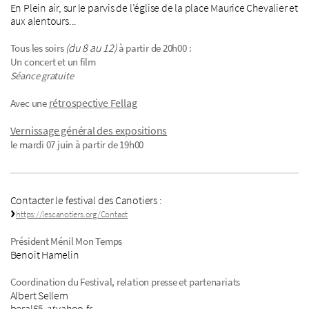
En Plein air, sur le parvis de l’église de la place Maurice Chevalier et
aux alentours...
(du 8 au 12)
Tous les soirs
à partir de 20h00 :
Un concert et un film
Séance gratuite
rétrospective Fellag
Avec une
Vernissage général des expositions
le mardi 07 juin à partir de 19h00
Contacter le festival des Canotiers :
https://lescanotiers.org/Contact
Président Ménil Mon Temps
Benoit Hamelin
Coordination du Festival, relation presse et partenariats
Albert Sellem
beral65
at
yahoo.fr