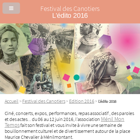
Festival des Canotiers
L’édito 2016
Accueil
Festival des Canotiers
Edition 2016
>
>
>
L’édito 2016
Ciné, concerts, expos, performances, repas associatif , des paroles
Ménil Mon
et des actes... du 06 au 12 juin 2016, l’association
Temps
fait son festival et vous invite à vivre une semaine de
bouillonnement culturel et de divertissement autour de la place
Maurice Chevalier à Ménilmontant.