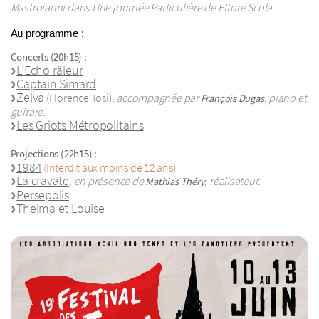
Mastroianni dans Une journée Particulière de Ettore Scola
Au programme :
Concerts (20h15) :
L’Echo râleur
Captain Simard
Zelva
(Florence Tosi),
accompagnée par
, piano et
François Dugas
guitare.
Les Griots Métropolitains
Projections (22h15) :
1984
(Interdit aux moins de 12 ans)
La cravate
,
en présence de
, réalisateur.
Mathias Théry
Persepolis
Thelma et Louise