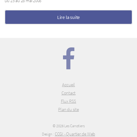
Du 23 au 28 mai 2008
Lire la suite
Accueil
Contact
Flux RSS
Plan du site
© 2026 Les Canotiers
CCGI - Quartier de Web
Design :