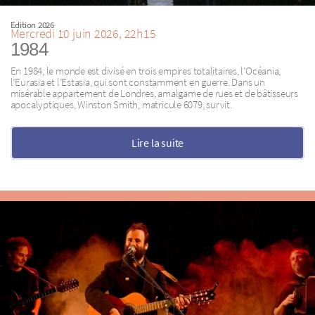
Edition 2026
Mercredi 10 juin 2026, 22h15
1984
En 1984, le monde est divisé en trois empires totalitaires, l’Océania,
l’Eurasia et l’Estasia, qui sont constamment en guerre. Dans un
misérable appartement de Londres, amalgame de rues et de bâtisseurs
apocalyptiques, Winston Smith, matricule 6079, survit.
Lire la suite