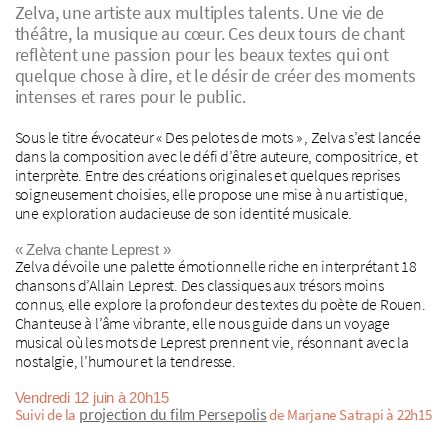
Zelva, une artiste aux multiples talents. Une vie de
théâtre, la musique au cœur. Ces deux tours de chant
reflètent une passion pour les beaux textes qui ont
quelque chose à dire, et le désir de créer des moments
intenses et rares pour le public.
Sous le titre évocateur « Des pelotes de mots » , Zelva s’est lancée
dans la composition avec le défi d’être auteure, compositrice, et
interprète. Entre des créations originales et quelques reprises
soigneusement choisies, elle propose une mise à nu artistique,
une exploration audacieuse de son identité musicale.
« Zelva chante Leprest »
Zelva dévoile une palette émotionnelle riche en interprétant 18
chansons d’Allain Leprest. Des classiques aux trésors moins
connus, elle explore la profondeur des textes du poète de Rouen.
Chanteuse à l’âme vibrante, elle nous guide dans un voyage
musical où les mots de Leprest prennent vie, résonnant avec la
nostalgie, l’humour et la tendresse.
Vendredi 12 juin à 20h15
projection du film Persepolis
Suivi de la
de Marjane Satrapi à 22h15