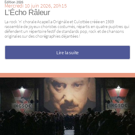
Edition 2026
Mercredi 10 juin 2026, 20h15
L’Écho Râleur
La rock ’n’ chorale Acapella Originâle et Culottée créée en 1989
rassemble de joyeux choristes costumés, répartis en quatre pupitres qui
défendent un répertoire festif de standards pop, rock et de chansons
originales sur des chorégraphies déjantées !
Lire la suite