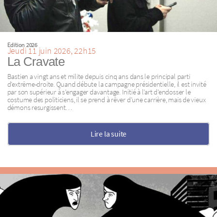
Edition 2026
Jeudi 11 juin 2026, 22h15
La Cravate
Bastien a vingt ans et milite depuis cinq ans dans le principal parti
d’extrême-droite. Quand débute la campagne présidentielle, il est invité
par son supérieur à s’engager davantage. Initié à l’art d’endosser le
costume des politiciens, il se prend à rêver d’une carrière, mais de vieux
démons resurgissent…
Lire la suite