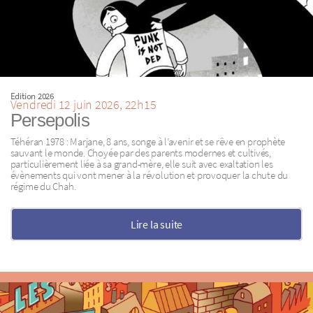
Edition 2026
Vendredi 12 juin 2026, 22h15
Persepolis
Téhéran 1978 : Marjane, 8 ans, songe à l’avenir et se rêve en prophète
sauvant le monde. Choyée par des parents modernes et cultivés,
particulièrement liée à sa grand-mère, elle suit avec exaltation les
évènements qui vont mener à la révolution et provoquer la chute du
régime du Chah.
Lire la suite