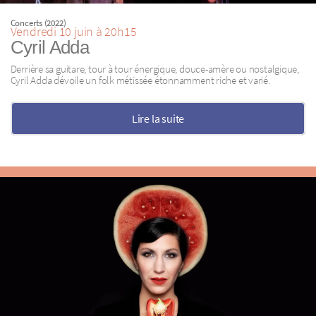
Concerts (2022)
Vendredi 10 juin à 20h15
Cyril Adda
Derrière sa guitare, tour à tour énergique, douce-amère ou nostalgique,
Cyril Adda dévoile un folk métissée étonnamment riche et varié.
Lire la suite