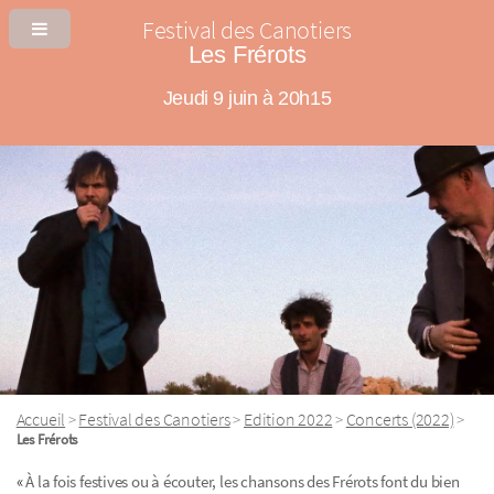
Festival des Canotiers
Les Frérots
Jeudi 9 juin à 20h15
Accueil
Festival des Canotiers
Edition 2022
Concerts (2022)
>
>
>
>
Les Frérots
«
À la fois festives ou à écouter, les chansons des Frérots font du bien