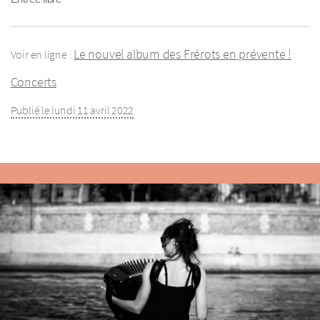
Le nouvel album des Frérots en prévente !
Voir en ligne :
Concerts
Publié le lundi 11 avril 2022