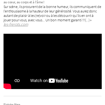
au cœur, au corps et à l’âme !
Sur scène, ils procurent de la bonne humeur, ils communiquent de
l’enthousiasme à la hauteur de leur générosité. Vous aurez donc
autant de plaisir à les (re)voir ou à les découvrir qu’ils en ont à
jouer pour vous, avec vous... Un bon moment garanti !!!(...) »
les-frerots.com
Entrée libre