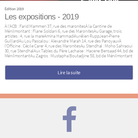
Edition 2019
Les expositions - 2019
À l’ACB : Farid Mammeri 37, rue des maronitesÀ la Cantine de
Ménilmontant : Flane Soldani 6, rue des MaronitesAu Garage, trois
artistes : 4, rue la mareAmina HammadiAurélien RuppJean-Pierre
GuillardAu Lou Pascalou : Alexandre Marah 14, rue des PanoyauxÀ
l’Officine : Cécile Carer 4, rue des MaronitesAu Stendhal : Moho Sahraoui
30, rue StendhalAux Tables du Père Lachaise : Hacene Bensaad 44, bd de
MénilmontantAu Zagros : Mustapha Boutadjine 58, bd de Ménilmontant
Lire la suite