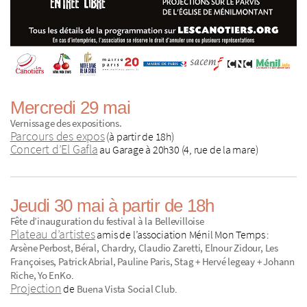
Mercredi 29 mai
Vernissage des expositions.
Parcours des expos
(à partir de 18h)
Concert d’El Gafla
au Garage à 20h30 (4, rue de la mare)
Jeudi 30 mai à partir de 18h
Fête d’inauguration du festival à la Bellevilloise
Plateau d’artistes
amis de l’association Ménil Mon Temps :
Arsène Perbost, Béral, Chardry, Claudio Zaretti, Elnour Zidour, Les
Françoises, Patrick Abrial, Pauline Paris, Stag + Hervé legeay + Johann
.
Riche, Yo EnKo
Projection
de
.
Buena Vista Social Club