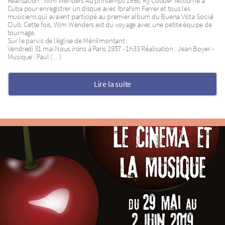
Réalisation : Wim Wenders Au printemps 1998, Ry Cooder retourne à
Cuba pour enregistrer un disque avec Ibrahim Ferrer et tous les
musiciens qui avaient participé au premier album du Buena Vista Social
Club. Cette fois, Wim Wenders est du voyage avec une petite équipe de
tournage.
Sur le parvis de l’église de Ménilmontant :
Vendredi 31 mai Nous irons à Paris 1957 - 1h33 Réalisation : Jean Boyer -
Musique : Paul (…)
Lire la suite