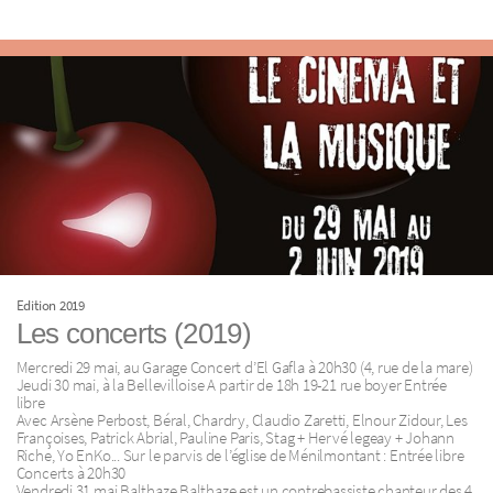
Edition 2019
Les concerts (2019)
Mercredi 29 mai, au Garage Concert d’El Gafla à 20h30 (4, rue de la mare)
Jeudi 30 mai, à la Bellevilloise A partir de 18h 19-21 rue boyer Entrée
libre
Avec Arsène Perbost, Béral, Chardry, Claudio Zaretti, Elnour Zidour, Les
Françoises, Patrick Abrial, Pauline Paris, Stag + Hervé legeay + Johann
Riche, Yo EnKo... Sur le parvis de l’église de Ménilmontant : Entrée libre
Concerts à 20h30
Vendredi 31 mai Balthaze Balthaze est un contrebassiste chanteur des 4