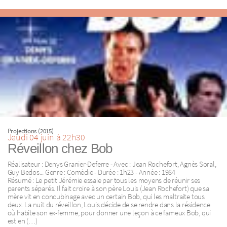
Projections (2015)
Jeudi 04 juin à 22h30
Réveillon chez Bob
Réalisateur : Denys Granier-Deferre - Avec : Jean Rochefort, Agnès Soral,
Guy Bedos... Genre : Comédie - Durée : 1h23 - Année : 1984
Résumé : Le petit Jérémie essaie par tous les moyens de réunir ses
parents séparés. Il fait croire à son père Louis (Jean Rochefort) que sa
mère vit en concubinage avec un certain Bob, qui les maltraite tous
deux. La nuit du réveillon, Louis décide de se rendre dans la résidence
où habite son ex-femme, pour donner une leçon à ce fameux Bob, qui
est en (…)