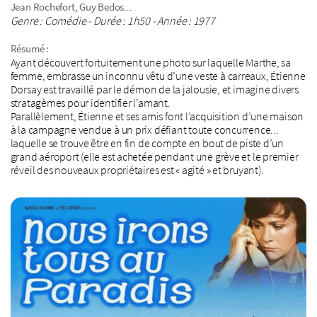
,
...
Jean Rochefort
Guy Bedos
Genre : Comédie - Durée : 1h50 - Année : 1977
Résumé :
Ayant découvert fortuitement une photo sur laquelle Marthe, sa
femme, embrasse un inconnu vêtu d’une veste à carreaux, Étienne
Dorsay est travaillé par le démon de la jalousie, et imagine divers
stratagèmes pour identifier l’amant.
Parallèlement, Étienne et ses amis font l’acquisition d’une maison
à la campagne vendue à un prix défiant toute concurrence...
laquelle se trouve être en fin de compte en bout de piste d’un
grand aéroport (elle est achetée pendant une grève et le premier
réveil des nouveaux propriétaires est « agité » et bruyant).