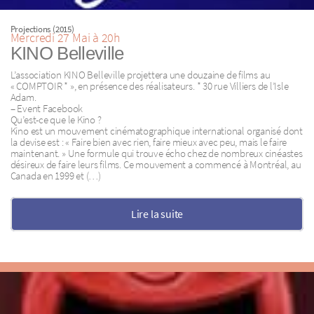
Projections (2015)
Mercredi 27 Mai à 20h
KINO Belleville
L’association KINO Belleville projettera une douzaine de films au
« COMPTOIR * », en présence des réalisateurs. * 30 rue Villiers de l’Isle
Adam.
– Event Facebook
Qu’est-ce que le Kino ?
Kino est un mouvement cinématographique international organisé dont
la devise est : « Faire bien avec rien, faire mieux avec peu, mais le faire
maintenant. » Une formule qui trouve écho chez de nombreux cinéastes
désireux de faire leurs films. Ce mouvement a commencé à Montréal, au
Canada en 1999 et (…)
Lire la suite