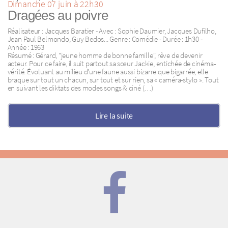
Dimanche 07 juin à 22h30
Dragées au poivre
Réalisateur : Jacques Baratier - Avec : Sophie Daumier, Jacques Dufilho,
Jean Paul Belmondo, Guy Bedos... Genre : Comédie - Durée : 1h30 -
Année : 1963
Résumé : Gérard, "jeune homme de bonne famille", rêve de devenir
acteur. Pour ce faire, il suit partout sa sœur Jackie, entichée de cinéma-
vérité. Évoluant au milieu d’une faune aussi bizarre que bigarrée, elle
braque sur tout un chacun, sur tout et sur rien, sa « caméra-stylo ». Tout
en suivant les diktats des modes songs & ciné (…)
Lire la suite