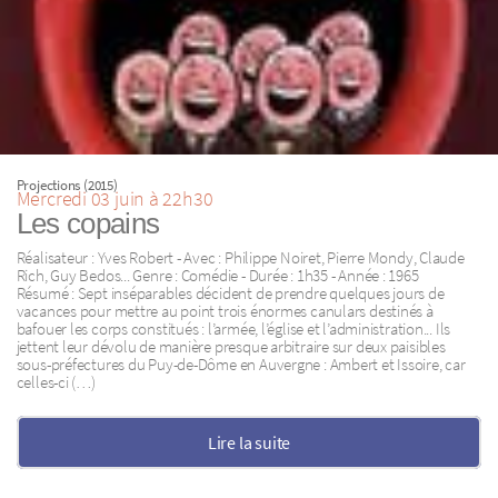
Projections (2015)
Mercredi 03 juin à 22h30
Les copains
Réalisateur : Yves Robert - Avec : Philippe Noiret, Pierre Mondy, Claude
Rich, Guy Bedos... Genre : Comédie - Durée : 1h35 - Année : 1965
Résumé : Sept inséparables décident de prendre quelques jours de
vacances pour mettre au point trois énormes canulars destinés à
bafouer les corps constitués : l’armée, l’église et l’administration... Ils
jettent leur dévolu de manière presque arbitraire sur deux paisibles
sous-préfectures du Puy-de-Dôme en Auvergne : Ambert et Issoire, car
celles-ci (…)
Lire la suite