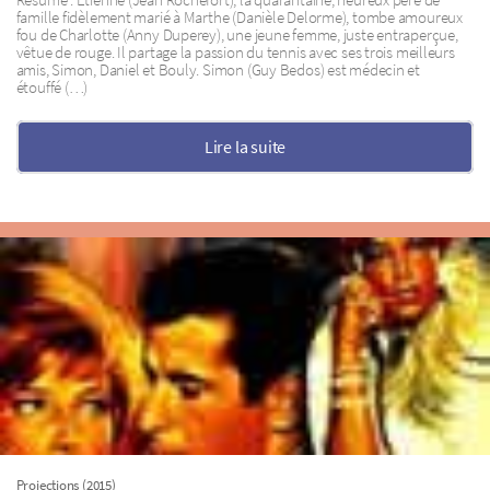
Résumé : Étienne (Jean Rochefort), la quarantaine, heureux père de
famille fidèlement marié à Marthe (Danièle Delorme), tombe amoureux
fou de Charlotte (Anny Duperey), une jeune femme, juste entraperçue,
vêtue de rouge. Il partage la passion du tennis avec ses trois meilleurs
amis, Simon, Daniel et Bouly. Simon (Guy Bedos) est médecin et
étouffé (…)
Lire la suite
Projections (2015)