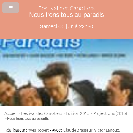
Festival des Canotiers
Nous irons tous au paradis
Samedi 06 juin à 22h30
Accueil
Festival des Canotiers
Edition 2015
Projections (2015)
>
>
>
>
Nous irons tous au paradis
Réalisateur :
- Avec :
,
,
Yves Robert
Claude Brasseur
Victor Lanoux