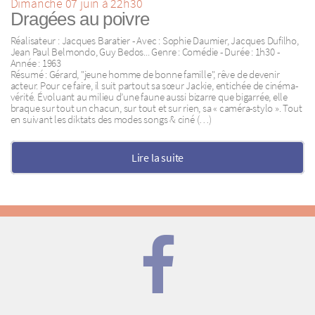
Dimanche 07 juin à 22h30
Dragées au poivre
Réalisateur : Jacques Baratier - Avec : Sophie Daumier, Jacques Dufilho,
Jean Paul Belmondo, Guy Bedos... Genre : Comédie - Durée : 1h30 -
Année : 1963
Résumé : Gérard, "jeune homme de bonne famille", rêve de devenir
acteur. Pour ce faire, il suit partout sa sœur Jackie, entichée de cinéma-
vérité. Évoluant au milieu d’une faune aussi bizarre que bigarrée, elle
braque sur tout un chacun, sur tout et sur rien, sa « caméra-stylo ». Tout
en suivant les diktats des modes songs & ciné (…)
Lire la suite