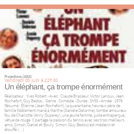
Projections (2015)
Vendredi 05 juin à 22h30
Un éléphant, ça trompe énormément
Réalisateur : Yves Robert - Avec : Claude Brasseur, Victor Lanoux, Jean
Rochefort, Guy Bedos... Genre : Comédie - Durée : 1h50 - Année : 1976
Résumé : Étienne (Jean Rochefort), la quarantaine, heureux père de
famille fidèlement marié à Marthe (Danièle Delorme), tombe amoureux
fou de Charlotte (Anny Duperey), une jeune femme, juste entraperçue,
vêtue de rouge. Il partage la passion du tennis avec ses trois meilleurs
amis, Simon, Daniel et Bouly. Simon (Guy Bedos) est médecin et
étouffé (…)