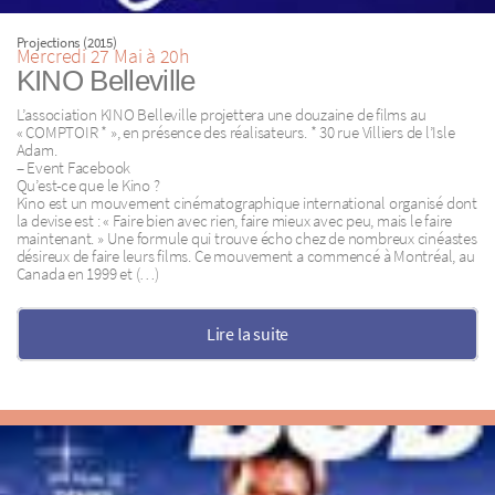
Projections (2015)
Mercredi 27 Mai à 20h
KINO Belleville
L’association KINO Belleville projettera une douzaine de films au
« COMPTOIR * », en présence des réalisateurs. * 30 rue Villiers de l’Isle
Adam.
– Event Facebook
Qu’est-ce que le Kino ?
Kino est un mouvement cinématographique international organisé dont
la devise est : « Faire bien avec rien, faire mieux avec peu, mais le faire
maintenant. » Une formule qui trouve écho chez de nombreux cinéastes
désireux de faire leurs films. Ce mouvement a commencé à Montréal, au
Canada en 1999 et (…)
Lire la suite