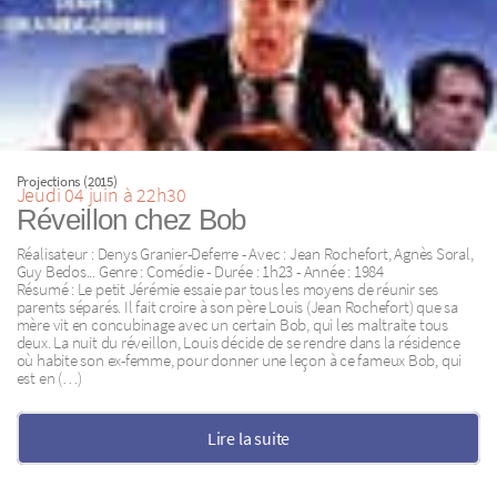
Projections (2015)
Jeudi 04 juin à 22h30
Réveillon chez Bob
Réalisateur : Denys Granier-Deferre - Avec : Jean Rochefort, Agnès Soral,
Guy Bedos... Genre : Comédie - Durée : 1h23 - Année : 1984
Résumé : Le petit Jérémie essaie par tous les moyens de réunir ses
parents séparés. Il fait croire à son père Louis (Jean Rochefort) que sa
mère vit en concubinage avec un certain Bob, qui les maltraite tous
deux. La nuit du réveillon, Louis décide de se rendre dans la résidence
où habite son ex-femme, pour donner une leçon à ce fameux Bob, qui
est en (…)
Lire la suite