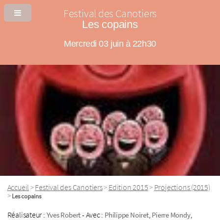
Festival des Canotiers
Les copains
Mercredi 03 juin à 22h30
Accueil
Festival des Canotiers
Edition 2015
Projections (2015)
>
>
>
>
Les copains
Réalisateur :
- Avec :
,
,
Yves Robert
Philippe Noiret
Pierre Mondy