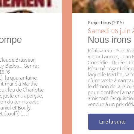
Projections (2015)
Samedi 06 juin 
trompe
Nous irons 
Réalisateur : Yves Ro
Victor Lanoux, Jean R
 Claude Brasseur,
Comédie - Durée : 1h
y Bedos... Genre :
Résumé : Ayant déco
 1976
laquelle Marthe, sa
), la quarantaine,
d’une veste à carreau
nt marié à Marthe
le démon de la jalous
ux fou de Charlotte
pour identifier l’ama
 juste entraperçue,
amis font l’acquisit
sion du tennis avec
vendue à un prix déf
aniel et Bouly.
t étouffé (…)
Lire la suite