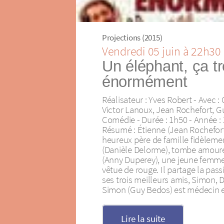
Projections (2015)
Vendredi 05 juin à 22h30
Un éléphant, ça 
énormément
Réalisateur : Yves Robert - Avec :
Victor Lanoux, Jean Rochefort, Gu
Comédie - Durée : 1h50 - Année :
Résumé : Étienne (Jean Rochefort
heureux père de famille fidèleme
(Danièle Delorme), tombe amoure
(Anny Duperey), une jeune femme,
vêtue de rouge. Il partage la pas
ses trois meilleurs amis, Simon, D
Simon (Guy Bedos) est médecin e
Lire la suite