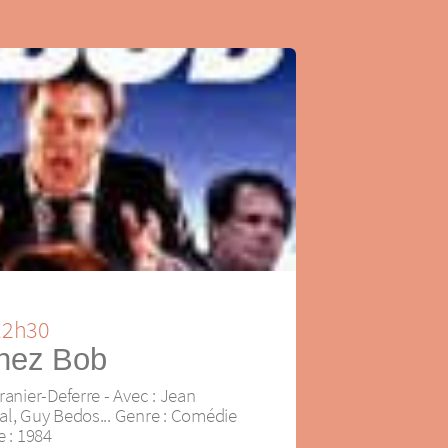
 22h30
chez Bob
ranier-Deferre - Avec : Jean
al, Guy Bedos... Genre : Comédie
e : 1984