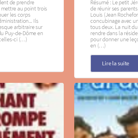
dent de prendre
Résumé : Le petit Jé
mettre au point trois
de réunir ses parents 
uer les corps
Louis (Jean Rochefor
dministration... Ils
concubinage avec un 
esque arbitraire sur
tous deux. La nuit du
 du Puy-de-Dôme en
rendre dans la résid
celles-ci (…)
pour donner une leço
en (…)
Lire la suite