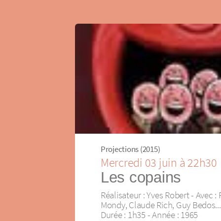
Projections (2015)
Mercredi 03 juin à 22h30
Les copains
Réalisateur : Yves Robert - Avec : 
Mondy, Claude Rich, Guy Bedos...
Durée : 1h35 - Année : 1965