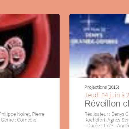
Projections (2015)
Jeudi 04 juin à
Réveillon 
Philippe Noiret, Pierre
Réalisateur : Denys G
 Genre : Comédie -
Rochefort, Agnès Sor
- Durée : 1h23 - Anné