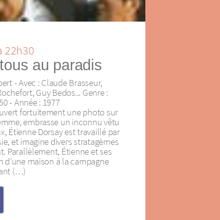
à 22h30
tous au paradis
bert - Avec : Claude Brasseur,
ochefort, Guy Bedos... Genre :
50 - Année : 1977
uvert fortuitement une photo sur
 femme, embrasse un inconnu vêtu
x, Étienne Dorsay est travaillé par
ie, et imagine divers stratagèmes
nt. Parallèlement, Étienne et ses
ion d’une maison à la campagne
iant (…)