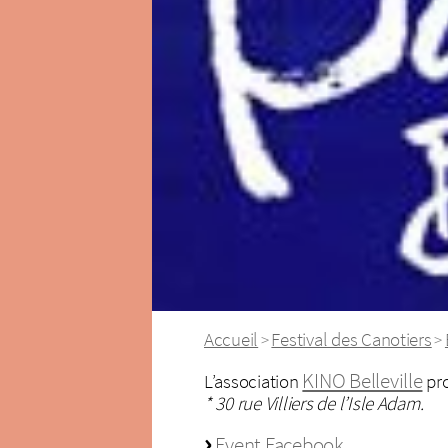
Accueil
Festival des Canotiers
>
>
KINO Belleville
L’association
pro
* 30 rue Villiers de l’Isle Adam.
Event Facebook