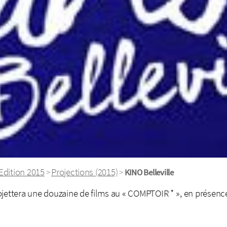
Edition 2015
Projections (2015)
>
>
KINO Belleville
jettera une douzaine de films au « COMPTOIR * », en présence