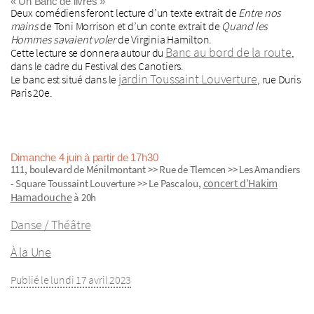
« Un Banc de livres »
Deux comédiens feront lecture d’un texte extrait de
Entre nos
mains
de Toni Morrison et d’un conte extrait de
Quand les
Hommes savaient voler
de Virginia Hamilton.
Banc au bord de la route
Cette lecture se donnera autour du
,
dans le cadre du Festival des Canotiers.
jardin Toussaint Louverture
Le banc est situé dans le
, rue Duris
Paris 20e.
Dimanche 4 juin à partir de 17h30
111, boulevard de Ménilmontant >> Rue de Tlemcen >> Les Amandiers
concert d’Hakim
- Square Toussaint Louverture >> Le Pascalou,
Hamadouche
à 20h
Danse / Théâtre
À la Une
Publié le lundi 17 avril 2023