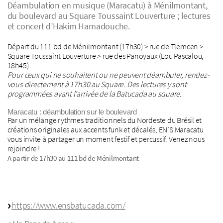
Déambulation en musique (Maracatu) à Ménilmontant,
du boulevard au Square Toussaint Louverture ; lectures
et concert d’Hakim Hamadouche.
Départ du 111 bd de Ménilmontant (17h30) > rue de Tlemcen >
Square Toussaint Louverture > rue des Panoyaux (Lou Pascalou,
18h45)
Pour ceux qui ne souhaitent ou ne peuvent déambuler, rendez-
vous directement à 17h30 au Square. Des lectures y sont
programmées avant l’arrivée de la Batucada au square.
Maracatu : déambulation sur le boulevard
Par un mélange rythmes traditionnels du Nordeste du Brésil et
créations originales aux accents funk et décalés, EN’S Maracatu
vous invite à partager un moment festif et percussif. Venez nous
rejoindre !
A partir de 17h30 au 111 bd de Ménilmontant
https://www.ensbatucada.com/