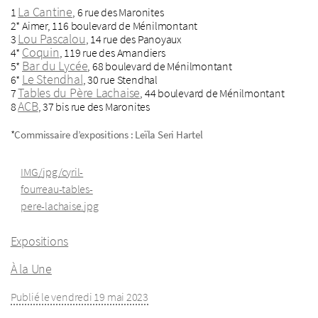
La Cantine
1
, 6 rue des Maronites
2* Aimer, 116 boulevard de Ménilmontant
Lou Pascalou
3
, 14 rue des Panoyaux
Coquin
4*
, 119 rue des Amandiers
Bar du Lycée
5*
, 68 boulevard de Ménilmontant
Le Stendhal
6*
, 30 rue Stendhal
Tables du Père Lachaise
7
, 44 boulevard de Ménilmontant
ACB
8
, 37 bis rue des Maronites
*
Commissaire d’expositions : Leïla Seri Hartel
IMG/jpg/cyril-
fourreau-tables-
pere-lachaise.jpg
Expositions
À la Une
Publié le vendredi 19 mai 2023