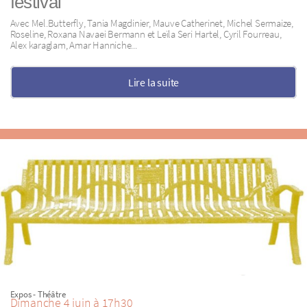
festival
Avec Mel.Butterfly, Tania Magdinier, Mauve Catherinet, Michel Sermaize,
Roseline, Roxana Navaei Bermann et Leïla Seri Hartel, Cyril Fourreau,
Alex karaglam, Amar Hanniche...
Lire la suite
Expos - Théâtre
Dimanche 4 juin à 17h30