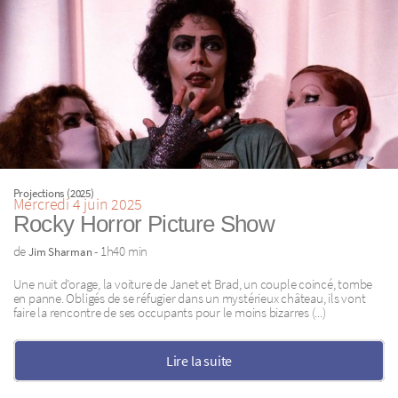
Projections (2025)
Mercredi 4 juin 2025
Rocky Horror Picture Show
de
- 1h40 min
Jim Sharman
Une nuit d’orage, la voiture de Janet et Brad, un couple coincé, tombe
en panne. Obligés de se réfugier dans un mystérieux château, ils vont
faire la rencontre de ses occupants pour le moins bizarres (...)
Lire la suite