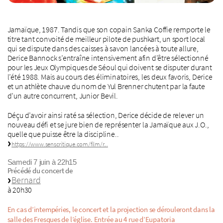
Jamaïque, 1987. Tandis que son copain Sanka Coffie remporte le
titre tant convoité de meilleur pilote de pushkart, un sport local
qui se dispute dans des caisses à savon lancées à toute allure,
Derice Bannock s’entraîne intensivement afin d’être sélectionné
pour les Jeux Olympiques de Séoul qui doivent se disputer durant
l’été 1988. Mais au cours des éliminatoires, les deux favoris, Derice
et un athlète chauve du nom de Yul Brenner chutent par la faute
d’un autre concurrent, Junior Bevil.
Déçu d’avoir ainsi raté sa sélection, Derice décide de relever un
nouveau défi et se jure bien de représenter la Jamaïque aux J.O.,
quelle que puisse être la discipline..
https://www.senscritique.com/film/r...
Samedi 7 juin à 22h15
Précédé du concert de
Bernard
à 20h30
En cas d’intempéries, le concert et la projection se dérouleront dans la
salle des Fresques de l’église. Entrée au 4 rue d’Eupatoria