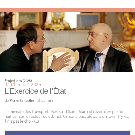
Projections (2025)
Jeudi 5 juin 2025
L’Exercice de l’État
de
- 1h52 min
Pierre Schoeller
Le ministre des Transports Bertrand Saint-Jean est réveillé en pleine
nuit par son directeur de cabinet. Un car a basculé dans un ravin. Il y va,
il n’a pas le choix (...)