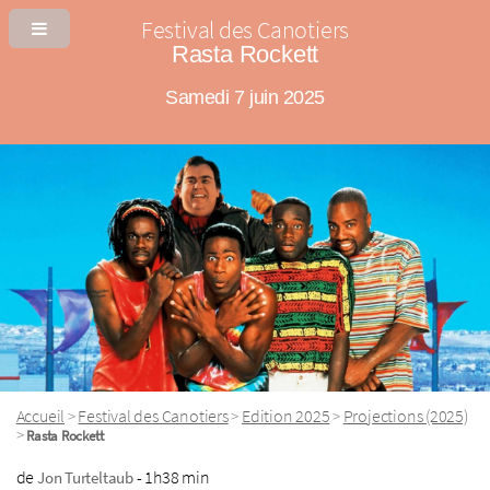
Festival des Canotiers
Rasta Rockett
Samedi 7 juin 2025
Accueil
Festival des Canotiers
Edition 2025
Projections (2025)
>
>
>
>
Rasta Rockett
de
- 1h38 min
Jon Turteltaub