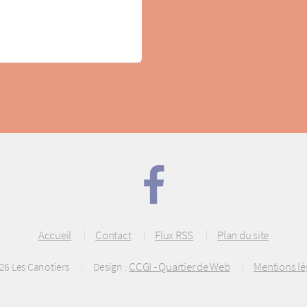
Accueil
Contact
Flux RSS
Plan du site
CCGI - Quartier de Web
Mentions lé
26 Les Canotiers
Design :