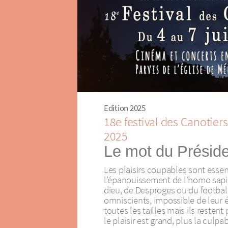
Edition 2025
18e festival des Canotiers
2025
Le mot du Présid
Les plaisirs coupables sont essen
l’épanouissement de l’homo sapien
dieu, de Desproges ou du football,
omniscients, impossible de leur é
toutes les tailles mais ils restent
le plaisir est grand, plus la culpabi