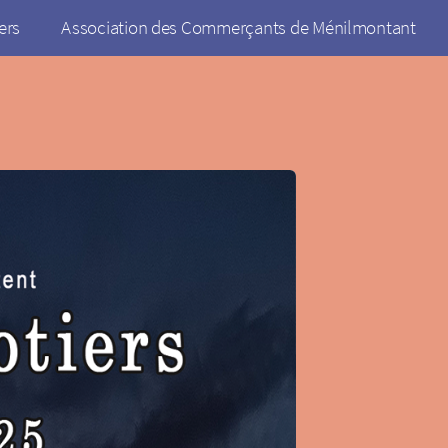
ers
Association des Commerçants de Ménilmontant