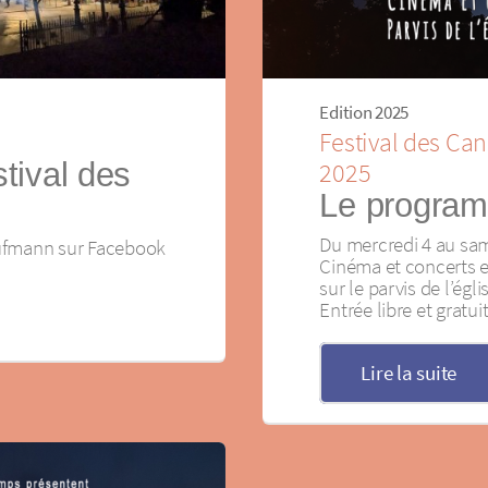
Edition 2025
Festival des Can
tival des
2025
Le progra
Du mercredi 4 au same
aufmann sur Facebook
Cinéma et concerts en
sur le parvis de l’ég
Entrée libre et gratuit
Lire la suite