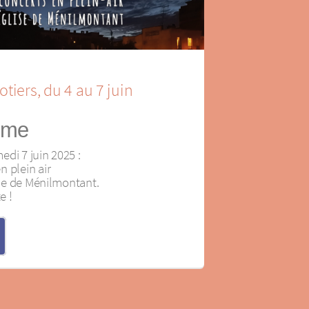
otiers, du 4 au 7 juin
mme
di 7 juin 2025 :
 plein air
lise de Ménilmontant.
e !