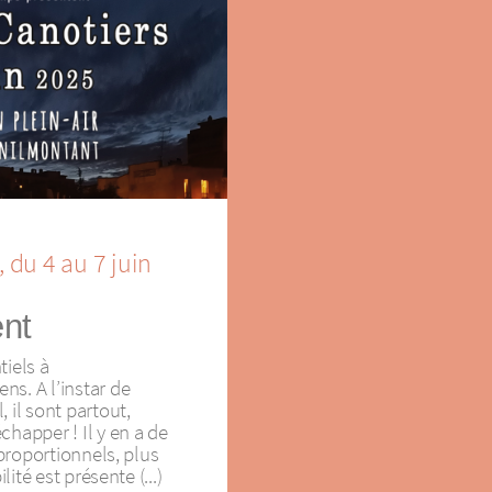
, du 4 au 7 juin
ent
tiels à
s. A l’instar de
 il sont partout,
chapper ! Il y en a de
 proportionnels, plus
lité est présente (...)