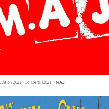
Edition 2021
Concerts (2021)
>
>
M.A.J.