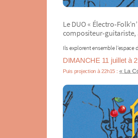
Le DUO « Électro-Folk’n’R
compositeur-guitariste, 
Ils explorent ensemble l’espace d
DIMANCHE 11 juillet à 
« La C
Puis projection à 22h15 :