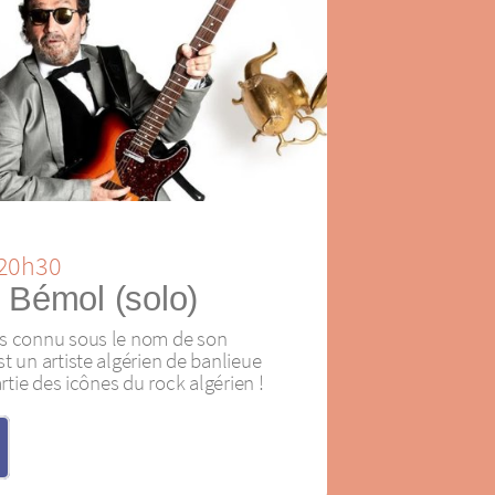
à 20h30
 Bémol (solo)
us connu sous le nom de son
t un artiste algérien de banlieue
artie des icônes du rock algérien !