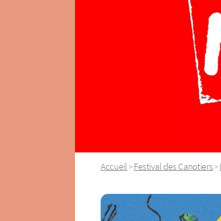
Accueil
Festival des Canotiers
>
>