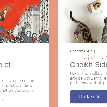
Concerts (2021)
Jeudi 8 juillet 
 et
Cheikh Sidi
Hocine Boukella, pl
groupe Sidi Bémol, es
st tout simplement un
parisienne, qui fait p
r ces 150 ans de la
émotion d’entendre
.
Lire la suite
! »