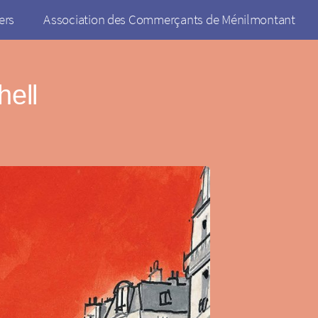
ers
Association des Commerçants de Ménilmontant
ell