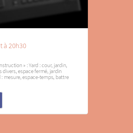
et à 20h30
truction » : Yard : cour, jardin,
s divers, espace fermé, jardin
rd : mesure, espace-temps, battre