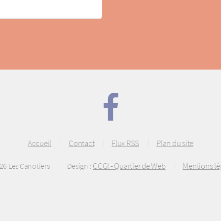
Accueil
Contact
Flux RSS
Plan du site
CCGI - Quartier de Web
Mentions lé
26 Les Canotiers
Design :