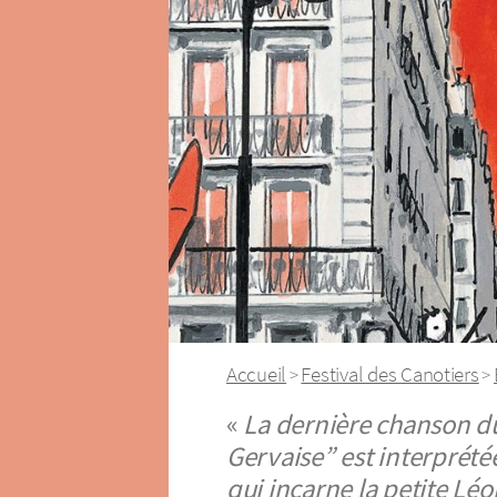
Accueil
Festival des Canotiers
>
>
«
La dernière chanson du
Gervaise” est interprét
qui incarne la petite Lé