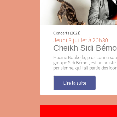
Concerts (2021)
Jeudi 8 juillet à 20h30
Cheikh Sidi Bémol
Hocine Boukella, plus connu sou
groupe Sidi Bémol, est un artiste
parisienne, qui fait partie des icô
Lire la suite