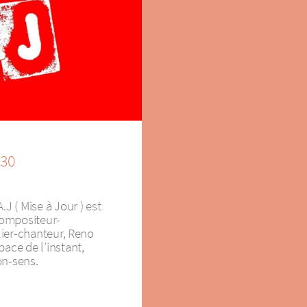
h30
.J ( Mise à Jour ) est
 compositeur-
olier-chanteur, Reno
pace de l’instant,
on-sens.