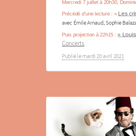
Mercredi 7 juillet à 20h30, Domi
Les cr
Précédé d’une lecture : «
avec Émile Arnaud, Sophie Balaza
« Louis
Puis projection à 22h15 :
Concerts
Publié le mardi 20 avril 2021