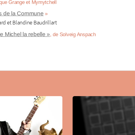
nique Grange et Mymytchell
is de la Commune
»
rd et Blandine Baudrillart
e Michel la rebelle »
, de Solveig Anspach