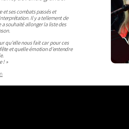
re et ses combats passés et
nterprétation. Il y a tellement de
a souhaité allonger la liste des
nson.
r qu’elle nous fait car pour ces
ête et quelle émotion d’entendre
e.
e !
»
m