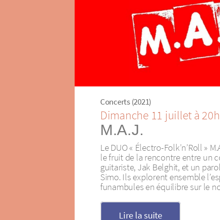
Concerts (2021)
Dimanche 11 juillet à 20
M.A.J.
Le DUO « Électro-Folk’n’Roll » M.A
le fruit de la rencontre entre un
guitariste, Jak Belghit, et un par
Simo. Ils explorent ensemble l’es
funambules en équilibre sur le n
Lire la suite