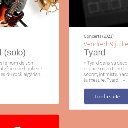
Concerts (2021)
Vendredi 9 juill
 (solo)
Tyard
s le nom de son
« Tyard dans sa décons
 algérien de banlieue
espace ouvert, jardin
nes du rock algérien !
secret, intimiste. Ya
la mesure, Tyard... »
Lire la suite