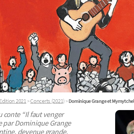
Edition 2021
Concerts (2021)
>
>
Dominique Grange et Mymytchel
 conte “Il faut venger
ée par Dominique Grange
ontine, devenue grande.