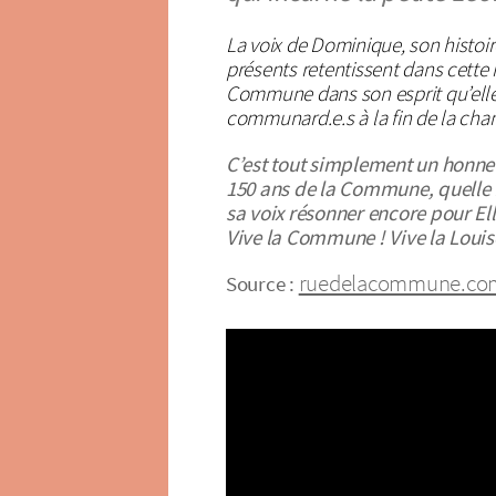
La voix de Dominique, son histoi
présents retentissent dans cette i
Commune dans son esprit qu’elle 
communard.e.s à la fin de la cha
C’est tout simplement un honneu
150 ans de la Commune, quelle f
sa voix résonner encore pour Ell
Vive la Commune ! Vive la Louis
ruedelacommune.co
Source :