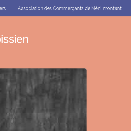
ers
Association des Commerçants de Ménilmontant
issien