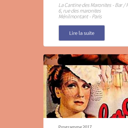
La Cantine des Maronites - Bar / 
6, rue des maronites
Ménilmontant - Paris
Lire la suite
Programme 2017