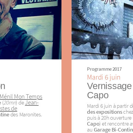
Programme 2017
Mardi 6 juin
on
Vernissage
Capo
Ménil Mon Temps
Jean-
e
(
20mn
) de
Mardi 6 juin à partir
istes de
des expositions
chez
tine
des Maronites.
puis à 20h ouverture 
Capo
) et rencontre 
au
Garage Bi-Contin