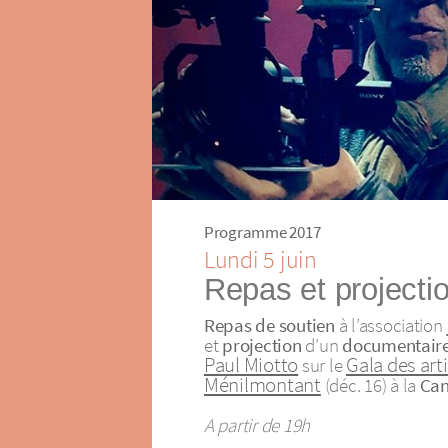
Programme 2017
Lundi 5 juin
Repas et projecti
Repas de soutien
à l’association
et
projection
d’un
documentair
Paul Miotto
Gala des art
sur le
Ménilmontant
(déc. 16) à la
Can
A partir de 19h