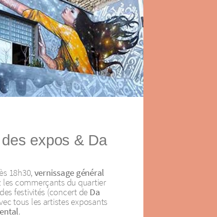
 des expos & Da
 dès 18h30,
vernissage général
 les commerçants du quartier
des festivités (concert de
Da
avec tous les artistes exposants
ental
.