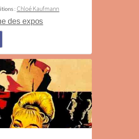
Chloé Kaufmann
itions
:
e des expos