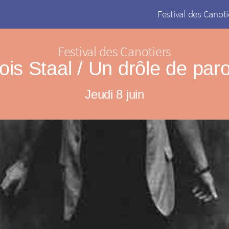
Festival des Canoti
Festival des Canotiers
ois Staal / Un drôle de paro
Jeudi 8 juin