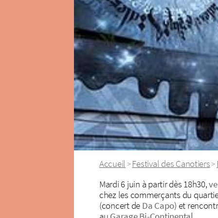
Accueil
Festival des Canotiers
>
>
Mardi 6 juin à partir dès 18h30,
ve
chez les commerçants du quartier
(concert de
Da Capo
) et rencont
au
Garage Bi-Continental
.