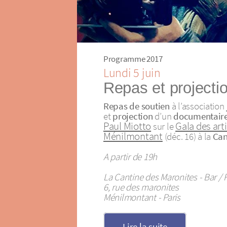
Programme 2017
Lundi 5 juin
Repas et projecti
Repas de soutien
à l’association
et
projection
d’un
documentair
Paul Miotto
Gala des art
sur le
Ménilmontant
(déc. 16) à la
Can
A partir de 19h
La Cantine des Maronites - Bar / 
6, rue des maronites
Ménilmontant - Paris
Lire la suite