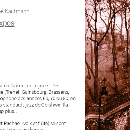
oé Kaufmann
xpos
i on l’aime, on le joue !
Des
se (Trenet, Gainsbourg, Brassens,
nglophone des années 60, 70 ou 80, en
s standards jazz de Gershwin (la
p plus...
 Rachael (voix et flûte) se sont
ns leurs vies diurnes.