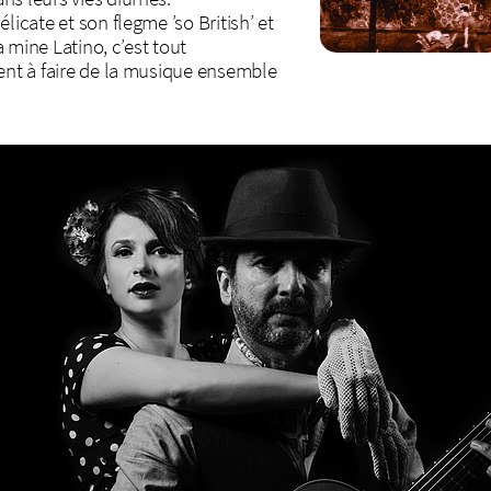
licate et son flegme ’so British’ et
sa mine Latino, c’est tout
rent à faire de la musique ensemble