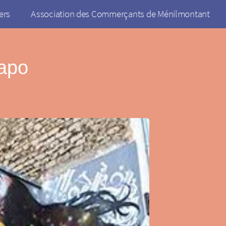
ers
Association des Commerçants de Ménilmontant
apo