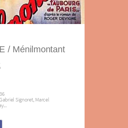
YE / Ménilmontant
E
936
Gabriel Signoret, Marcel
y...