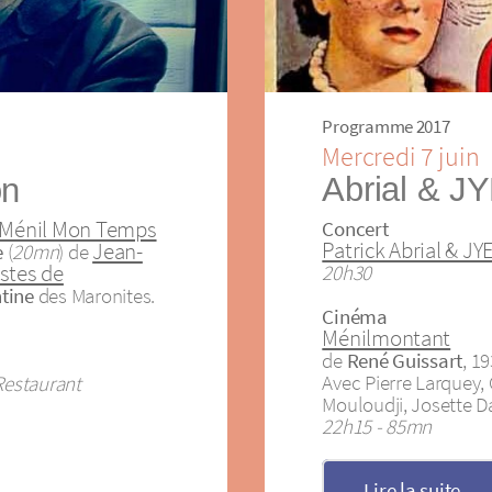
Programme 2017
Mercredi 7 juin
Abrial & J
on
Ménil Mon Temps
Concert
Patrick Abrial & JY
Jean-
e
(
20mn
) de
istes de
20h30
tine
des Maronites.
Cinéma
Ménilmontant
de
René Guissart
, 1
Avec Pierre Larquey, 
Restaurant
Mouloudji, Josette Da
22h15 - 85mn
Lire la suite