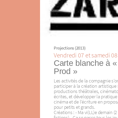
Projections (2013)
Vendredi 07 et samedi 08
Carte blanche à «
Prod »
Les activités de la compagnie s’or
participer à la création artistiqu
productions théâtrales, cinémat
écrites, et développer la pratique
cinéma et de l’écriture en proposa
pour petits et grands.
Créations : - Ma vi(LL)e demain (
fictions) - Ça se passe tous les jo