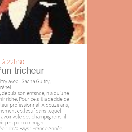
n à 22h30
un tricheur
try avec : Sacha Guitry,
réhel
depuis son enfance, n’a qu’une
ir riche. Pour cela il a décidé de
oleur professionnel. A douze ans,
nnement collectif dans lequel
r avoir volé des champignons, il
ait pas pu en manger...
e : 1h20 Pays : France Année :