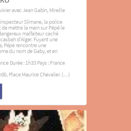
vivier avec Jean Gabin, Mireille
inspecteur Slimane, la police
de mettre la main sur Pépé le
dangereux malfaiteur caché
 casbah d’Alger. Fuyant une
ce, Pépé rencontre une
mme du nom de Gaby, et en
ance Durée : 1h33 Pays : France
h00, Place Maurice Chevalier. (…)