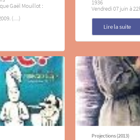
1936
que Gaël Mouillot :
Vendredi 07 juin à 2
 2009. (…)
Lire la suite
Projections (2013)