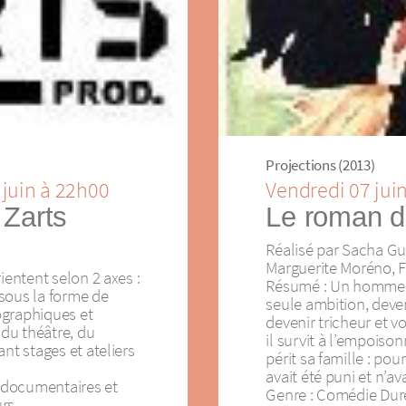
Projections (2013)
 juin à 22h00
Vendredi 07 jui
 Zarts
Le roman d’
Réalisé par Sacha Gui
Marguerite Moréno, F
ientent selon 2 axes :
Résumé : Un homme, 
e sous la forme de
seule ambition, deven
ographiques et
devenir tricheur et v
 du théâtre, du
il survit à l’empoiso
nt stages et ateliers
périt sa famille : pou
avait été puni et n’av
2 documentaires et
Genre : Comédie Duré
urs