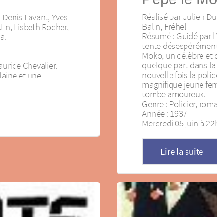
Réalisé par Julien Du
 Denis Lavant, Yves
Balin, Fréhel
.Ln, Lisbeth Rocher,
Résumé : Guidé par l’
a.
tente désespérément 
Moko, un célèbre et 
quelque part dans la
aurice Chevalier.
nouvelle fois la poli
 laine et une
magnifique jeune fe
tombe amoureux.
Genre : Policier, rom
Année : 1937
Mercredi 05 juin à 22
Lire la suite