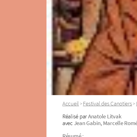
Accueil
Festival des Canotiers
>
>
Réalisé par
Anatole Litvak
avec
Jean Gabin
,
Marcelle Rom
Résumé :