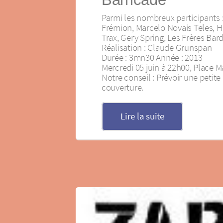
Parmi les nombreux participants :
Frémion, Marcelo Novais Teles, H
Trax, Gery Spring, Les Frères Bard
Réalisation : Claude Grunspan
Durée : 3mn30 Année : 2013
Mercredi 05 juin à 22h00, Place M
Notre conseil : Prévoir une petite
couverture.
Lire la suite