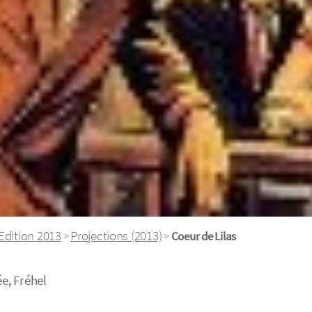
Edition 2013
Projections (2013)
>
>
Coeur de Lilas
ée
,
Fréhel