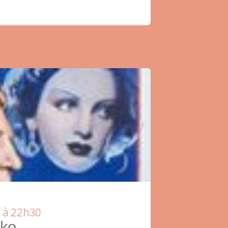
n à 22h30
oko