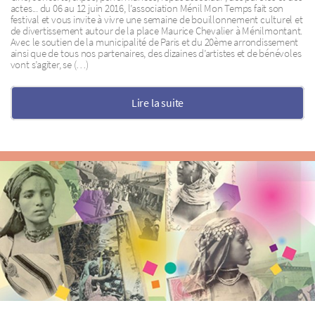
actes... du 06 au 12 juin 2016, l’association Ménil Mon Temps fait son
festival et vous invite à vivre une semaine de bouillonnement culturel et
de divertissement autour de la place Maurice Chevalier à Ménilmontant.
Avec le soutien de la municipalité de Paris et du 20ème arrondissement
ainsi que de tous nos partenaires, des dizaines d’artistes et de bénévoles
vont s’agiter, se (…)
Lire la suite