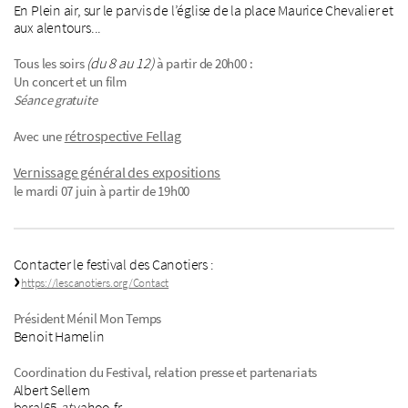
En Plein air, sur le parvis de l’église de la place Maurice Chevalier et
aux alentours...
(du 8 au 12)
Tous les soirs
à partir de 20h00 :
Un concert et un film
Séance gratuite
rétrospective Fellag
Avec une
Vernissage général des expositions
le mardi 07 juin à partir de 19h00
Contacter le festival des Canotiers :
https://lescanotiers.org/Contact
Président Ménil Mon Temps
Benoit Hamelin
Coordination du Festival, relation presse et partenariats
Albert Sellem
beral65
at
yahoo.fr