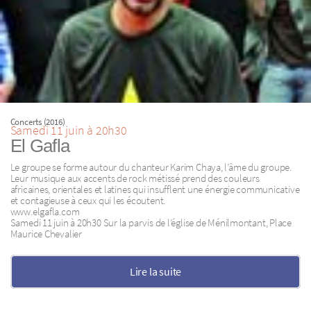
Concerts (2016)
Samedi 11 juin à 20h30
El Gafla
Le groupe se forme autour du chanteur Karim Chaya, l’âme du groupe.
Leur musique aux accents de rock métissé prend des couleurs
africaines, orientales et latines qui insufflent une énergie communicative
et contagieuse à ceux qui les écoutent.
www.elgafla.com
Samedi 11 juin à 20h30 Sur la parvis de l’église de Ménilmontant, Place
Maurice Chevalier
Lire la suite