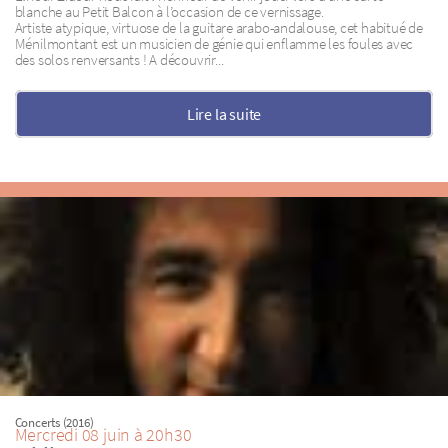
blanche au Petit Balcon à l’occasion de ce vernissage.
Artiste atypique, virtuose de la guitare arabo-andalouse, cet habitué de
Ménilmontant est un musicien de génie qui enflamme les foules avec
des solos renversants ! A découvrir...
Lire la suite
Concerts (2016)
Mercredi 08 juin à 20h30