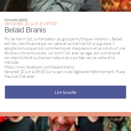
Concerts (2016)
Vendredi 10 juin à 19h30
Belaid Branis
Fils de Karim Sid, co-fondateur du groupe mythique « Abranis », Belaid
est très vite influencé par son père et se met très tôt à la guitare. Il
adopte la musique rock comme moyen d’expression et se construit une
double culture musicale : Le rock’n’roll avec sa rage, son outrance et
son électricité et la chanson kabyle plus portée vers le verbe et la
mélodie.
https://www.facebook.com/belaid.branis
Vendredi 10 juin à 19h30 Sur la parvis de l’église de Ménilmontant, Place
Maurice Chevalier
Lire la suite