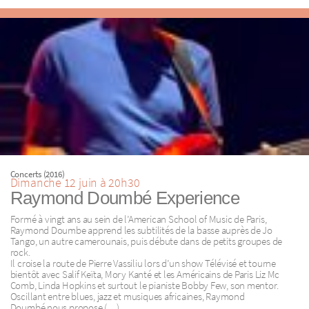
Concerts (2016)
Dimanche 12 juin à 20h30
Raymond Doumbé Experience
Formé à vingt ans au sein de l’American School of Music de Paris,
Raymond Doumbe apprend les subtilités de la basse auprès de Jo
Tango, un autre camerounais, puis débute dans de petits groupes de
rock.
Il croise la route de Pierre Vassiliu lors d’un show Télévisé et tourne
bientôt avec Salif Keïta, Mory Kanté et les Américains de Paris Liz Mc
Comb, Linda Hopkins et surtout le pianiste Bobby Few, son mentor.
Oscillant entre blues, jazz et musiques africaines, Raymond
Doumbé nous propose (…)