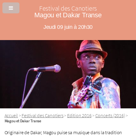
Festival des Canotiers
Magou et Dakar Transe
Jeudi 09 juin à 20h30
Accueil
Festival des Canotiers
Edition 2016
Concerts (2016)
>
>
>
>
Magou et Dakar Transe
Originaire de Dakar, Magou puise sa musique dans la tradition