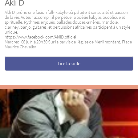
Akli D
Akli D. prône une fusion folk-kabyle où palpitent sensualité et passion
de la vie. Auteur accompli, il perpétue la poésie kabyle, bucolique et
spirituelle. Rythmes enjoués, ballades douces-amères, mandole,
clariney, banjo, guitares, et percussions africaines participent à un style
unique.
https://www.facebook.com/AkliD.officiel
Mercredi 08 juin à 20h30 Sur la parvis de l’église de Ménilmontant, Place
Maurice Chevalier
Lire la suite