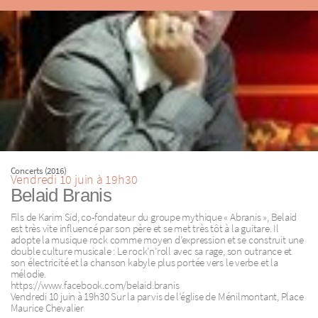
Concerts (2016)
Vendredi 10 juin à 19h30
Belaid Branis
Fils de Karim Sid, co-fondateur du groupe mythique « Abranis », Belaid
est très vite influencé par son père et se met très tôt à la guitare. Il
adopte la musique rock comme moyen d’expression et se construit une
double culture musicale : Le rock’n’roll avec sa rage, son outrance et
son électricité et la chanson kabyle plus portée vers le verbe et la
mélodie.
https://www.facebook.com/belaid.branis
Vendredi 10 juin à 19h30 Sur la parvis de l’église de Ménilmontant, Place
Maurice Chevalier