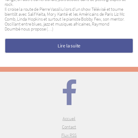
rock.
Il croise la route de Pierre Vassiliu lors d’un show Télévisé et tourne
bientôt avec Salif Keïta, Mory Kanté et les Américains de Paris Liz Mc
Comb, Linda Hopkins et surtout le pianiste Bobby Few, son mentor.
Oscillant entre blues, jazz et musiques africaines, Raymond
Doumbé nous propose (…)
Lire la suite
Accueil
Contact
Flux RSS