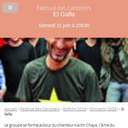
Festival des Canotiers
El Gafla
Samedi 11 juin à 20h30
Accueil
Festival des Canotiers
Edition 2016
Concerts (2016)
>
>
>
>
El
Gafla
Le groupe se forme autour du chanteur Karim Chaya, l’âme du