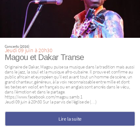
Concerts (2016)
Jeudi 09 juin à 20h30
Magou et Dakar Transe
Originaire de Dakar, Magou puise sa musique dans la tradition mais aussi
dans le jazz, la soul et la musique afro-cubaine. Il prouve et confirme au
public africain et européen qu’il est avant tout un homme de scène, un
grand chanteur, généreux, à la voix reconnaissable entre mille et dont
les textes en wolof, en français ou en anglais sont ancrés dans le vécu,
dans l’émotion et dans le partage.
https://www.facebook.com/magou.samb.1
Jeudi 09 juin à 20h30 Sur la parvis de l’église de (…)
Lire la suite