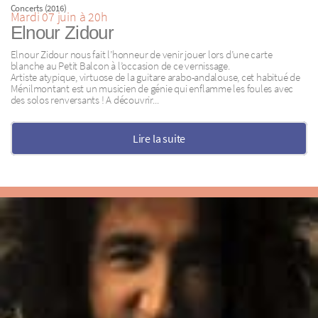
Concerts (2016)
Mardi 07 juin à 20h
Elnour Zidour
Elnour Zidour nous fait l’honneur de venir jouer lors d’une carte
blanche au Petit Balcon à l’occasion de ce vernissage.
Artiste atypique, virtuose de la guitare arabo-andalouse, cet habitué de
Ménilmontant est un musicien de génie qui enflamme les foules avec
des solos renversants ! A découvrir...
Lire la suite