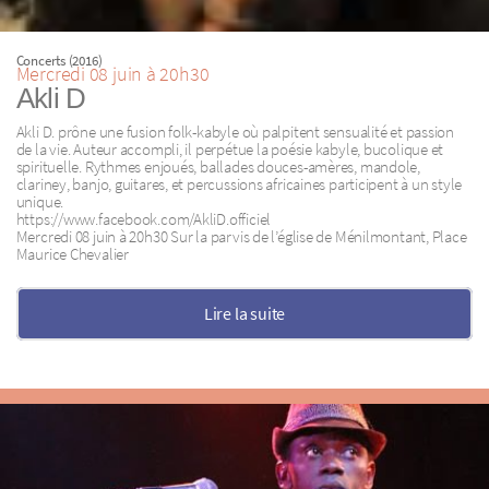
Concerts (2016)
Mercredi 08 juin à 20h30
Akli D
Akli D. prône une fusion folk-kabyle où palpitent sensualité et passion
de la vie. Auteur accompli, il perpétue la poésie kabyle, bucolique et
spirituelle. Rythmes enjoués, ballades douces-amères, mandole,
clariney, banjo, guitares, et percussions africaines participent à un style
unique.
https://www.facebook.com/AkliD.officiel
Mercredi 08 juin à 20h30 Sur la parvis de l’église de Ménilmontant, Place
Maurice Chevalier
Lire la suite