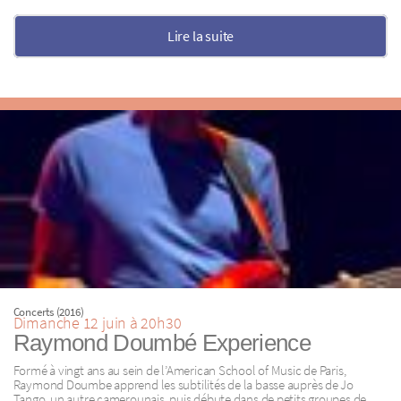
Lire la suite
Concerts (2016)
Dimanche 12 juin à 20h30
Raymond Doumbé Experience
Formé à vingt ans au sein de l’American School of Music de Paris,
Raymond Doumbe apprend les subtilités de la basse auprès de Jo
Tango, un autre camerounais, puis débute dans de petits groupes de