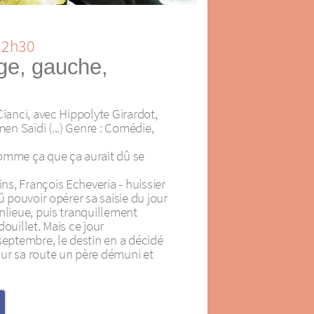
 22h30
ge, gauche,
Cianci, avec Hippolyte Girardot,
n Saïdi (...) Genre : Comédie,
omme ça que ça aurait dû se
s, François Echeveria - huissier
û pouvoir opérer sa saisie du jour
nlieue, puis tranquillement
douillet. Mais ce jour
septembre, le destin en a décidé
ur sa route un père démuni et