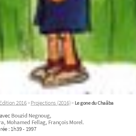
Edition 2016
Projections (2016)
>
>
Le gone du Chaâba
 avec
Bouzid Negnoug,
a, Mohamed Fellag, François Morel.
ée : 1h39 - 1997