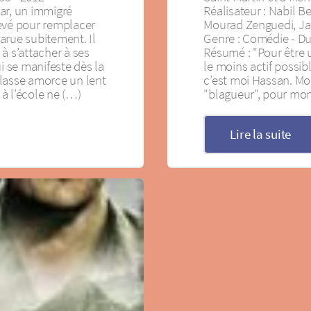
ar, un immigré
Réalisateur : Nabil B
evé pour remplacer
Mourad Zenguedi, Ja
arue subitement. Il
Genre : Comédie - Du
à s’attacher à ses
Résumé : "Pour être un
i se manifeste dès la
le moins actif possib
lasse amorce un lent
c’est moi Hassan. Mon 
à l’école ne (…)
"blagueur", pour mon
Lire la suite