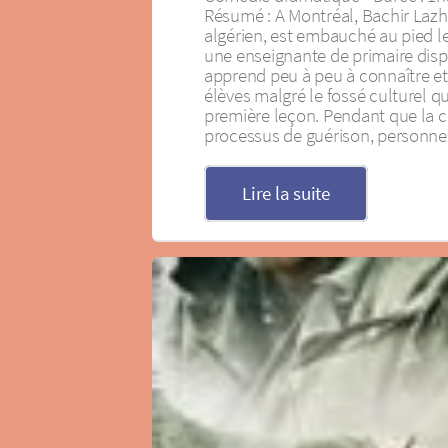
Résumé : A Montréal, Bachir Lazh
algérien, est embauché au pied l
une enseignante de primaire disp
apprend peu à peu à connaître et 
élèves malgré le fossé culturel qu
première leçon. Pendant que la c
processus de guérison, personne 
Lire la suite