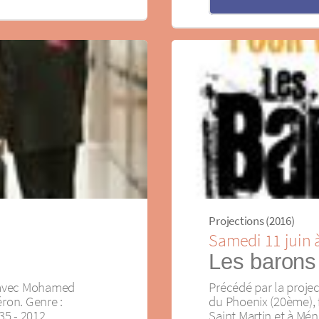
Projections (2016)
Samedi 11 juin 
Les barons
, avec Mohamed
Précédé par la projec
éron. Genre :
du Phoenix (20ème), 
35 - 2012
Saint Martin et à Mé