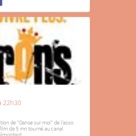
à 22h30
tion de "Danse sur moi" de l’asso
film de 5 mn tourné au canal
nilmontant.