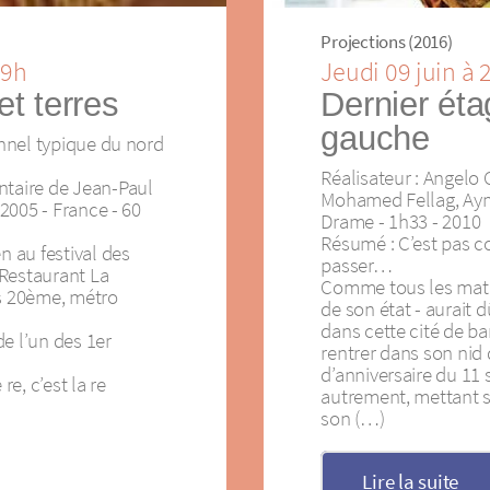
Projections (2016)
19h
Jeudi 09 juin à
et terres
Dernier éta
gauche
onnel typique du nord
Réalisateur : Angelo 
ntaire de Jean-Paul
Mohamed Fellag, Ayme
 2005 - France - 60
Drame - 1h33 - 2010
Résumé : C’est pas c
n au festival des
passer…
 Restaurant La
Comme tous les matin
is 20ème, métro
de son état - aurait d
dans cette cité de ba
 de l’un des 1er
rentrer dans son nid 
d’anniversaire du 11 
re, c’est la re
autrement, mettant s
son (…)
Lire la suite