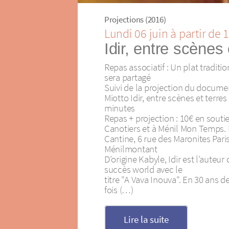
Projections (2016)
Lundi 06 juin à partir de 
Idir, entre scènes 
Repas associatif : Un plat traditi
sera partagé
Suivi de la projection du docume
Miotto Idir, entre scènes et terres
minutes
Repas + projection : 10€ en soutie
Canotiers et à Ménil Mon Temps.
Cantine, 6 rue des Maronites Par
Ménilmontant
D’origine Kabyle, Idir est l’auteur
succès world avec le
titre "A Vava Inouva". En 30 ans de 
fois (…)
Lire la suite