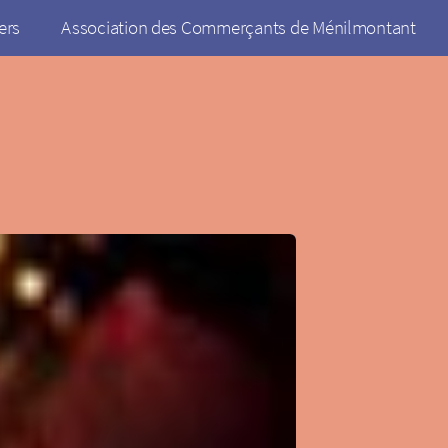
ers
Association des Commerçants de Ménilmontant