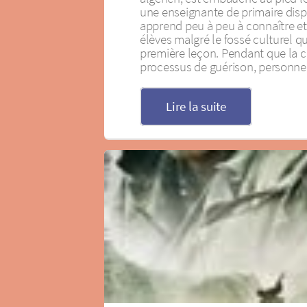
une enseignante de primaire disp
apprend peu à peu à connaître et 
élèves malgré le fossé culturel qu
première leçon. Pendant que la c
processus de guérison, personne 
Lire la suite