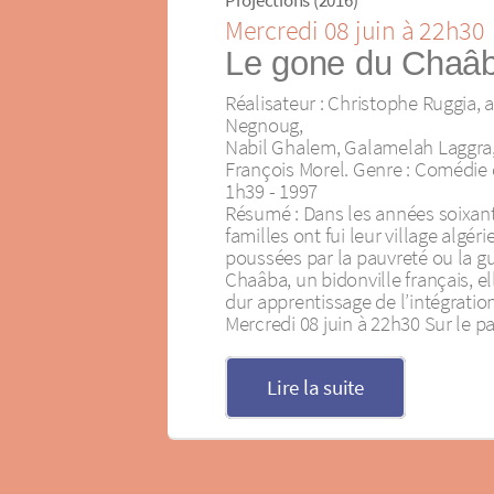
Mercredi 08 juin à 22h30
Le gone du Chaâ
Réalisateur : Christophe Ruggia, 
Negnoug,
Nabil Ghalem, Galamelah Laggra
François Morel. Genre : Comédie 
1h39 - 1997
Résumé : Dans les années soixant
familles ont fui leur village algéri
poussées par la pauvreté ou la gu
Chaâba, un bidonville français, e
dur apprentissage de l’intégration
Mercredi 08 juin à 22h30 Sur le p
Lire la suite