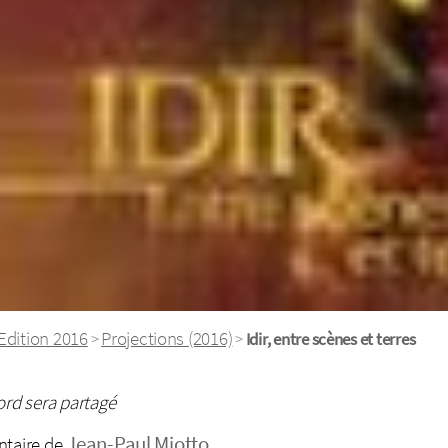
Edition 2016
Projections (2016)
>
>
Idir, entre scènes et terres
ord sera partagé
Jean-Paul Miotto
ntaire de