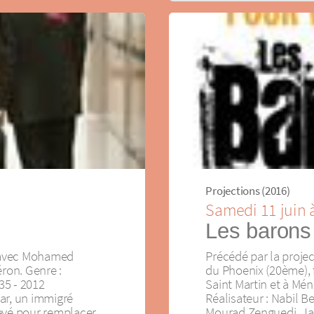
Projections (2016)
Samedi 11 juin 
Les barons
, avec Mohamed
Précédé par la projec
éron. Genre :
du Phoenix (20ème), 
35 - 2012
Saint Martin et à Mé
ar, un immigré
Réalisateur : Nabil B
evé pour remplacer
Mourad Zenguedi, Ja