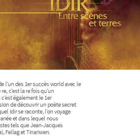
r de l’un des 1er succès world avec le
re, c’est la re fois qu’un
t c’est également le 1er
asion de découvrir un poète secret
el Idir se raconte, l’on voyage
rranée et dans lequel nous
istes tels que Jean-Jacques
, Fellag et Tinariwen.