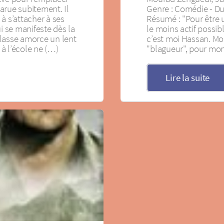
arue subitement. Il
Genre : Comédie - Du
à s’attacher à ses
Résumé : "Pour être un
i se manifeste dès la
le moins actif possib
lasse amorce un lent
c’est moi Hassan. Mon 
à l’école ne (…)
"blagueur", pour mon
Lire la suite