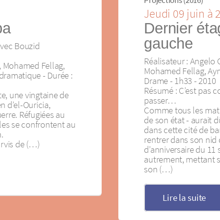
Jeudi 09 juin à
ba
Dernier éta
gauche
avec Bouzid
Réalisateur : Angelo 
, Mohamed Fellag,
Mohamed Fellag, Ayme
dramatique - Durée :
Drame - 1h33 - 2010
Résumé : C’est pas c
e, une vingtaine de
passer…
en d’el-Ouricia,
Comme tous les matin
erre. Réfugiées au
de son état - aurait d
lles se confrontent au
dans cette cité de ba
.
rentrer dans son nid 
arvis de (…)
d’anniversaire du 11 
autrement, mettant s
son (…)
Lire la suite