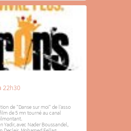
à 22h30
tion de "Danse sur moi" de l’asso
film de 5 mn tourné au canal
nilmontant.
en Yadir, avec Nader Boussandel,
n Decleir, Mohamed Fellag.