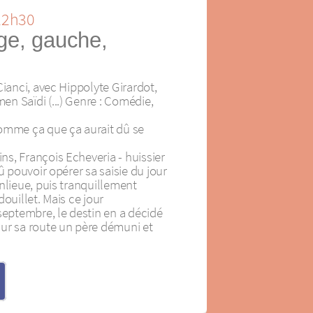
 22h30
ge, gauche,
Cianci, avec Hippolyte Girardot,
n Saïdi (...) Genre : Comédie,
omme ça que ça aurait dû se
s, François Echeveria - huissier
û pouvoir opérer sa saisie du jour
nlieue, puis tranquillement
douillet. Mais ce jour
septembre, le destin en a décidé
ur sa route un père démuni et