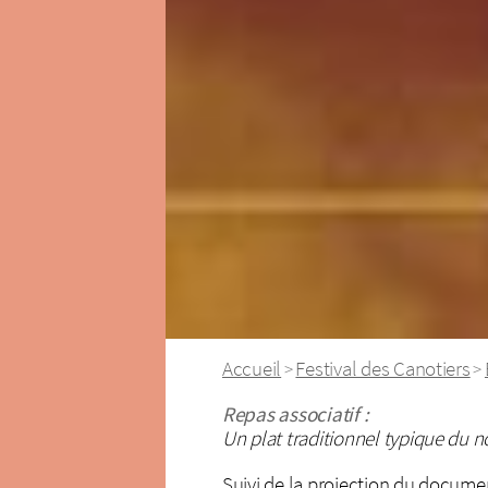
Accueil
Festival des Canotiers
>
>
Repas associatif :
Un plat traditionnel typique du n
Suivi de la projection du docume