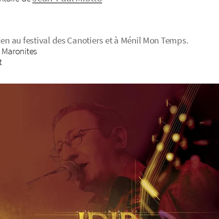
ien au festival des Canotiers et à Ménil Mon Temps.
s Maronites
t