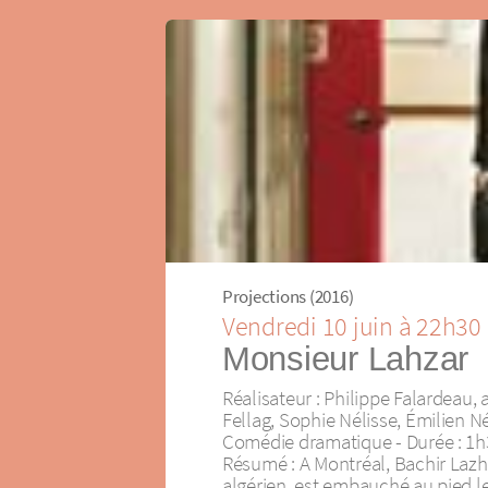
Projections (2016)
Vendredi 10 juin à 22h30
Monsieur Lahzar
Réalisateur : Philippe Falardeau
Fellag, Sophie Nélisse, Émilien N
Comédie dramatique - Durée : 1h
Résumé : A Montréal, Bachir Lazh
algérien, est embauché au pied l