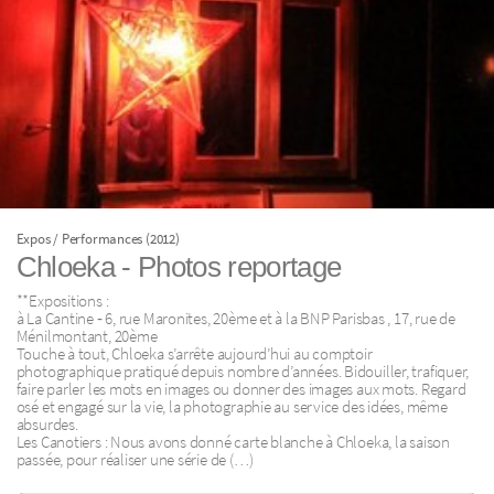
Expos / Performances (2012)
Chloeka - Photos reportage
**Expositions :
à La Cantine ‐ 6, rue Maronites, 20ème et à la BNP Parisbas , 17, rue de
Ménilmontant, 20ème
Touche à tout, Chloeka s’arrête aujourd’hui au comptoir
photographique pratiqué depuis nombre d’années. Bidouiller, trafiquer,
faire parler les mots en images ou donner des images aux mots. Regard
osé et engagé sur la vie, la photographie au service des idées, même
absurdes.
Les Canotiers : Nous avons donné carte blanche à Chloeka, la saison
passée, pour réaliser une série de (…)