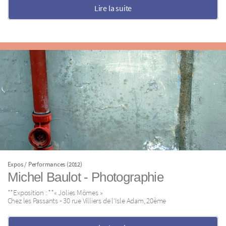
Lire la suite
Expos / Performances (2012)
Michel Baulot ‐ Photographie
**Exposition : **« Jolies Mômes »
Chez les Passants ‐ 30 rue Villiers de l‘Isle Adam, 20ème