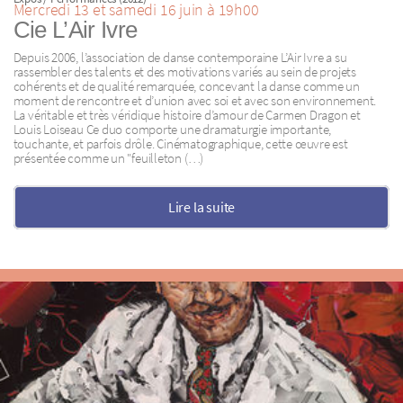
Mercredi 13 et samedi 16 juin à 19h00
Cie L’Air Ivre
Depuis 2006, l’association de danse contemporaine L’Air Ivre a su
rassembler des talents et des motivations variés au sein de projets
cohérents et de qualité remarquée, concevant la danse comme un
moment de rencontre et d’union avec soi et avec son environnement.
La véritable et très véridique histoire d’amour de Carmen Dragon et
Louis Loiseau Ce duo comporte une dramaturgie importante,
touchante, et parfois drôle. Cinématographique, cette œuvre est
présentée comme un "feuilleton (…)
Lire la suite