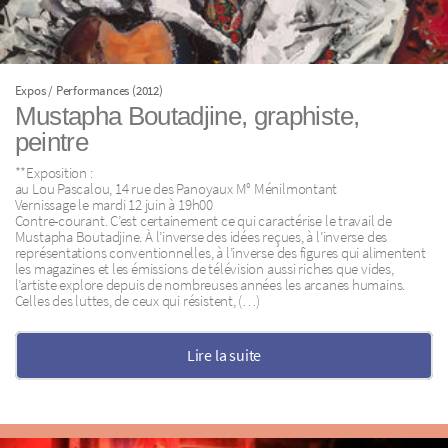
Expos / Performances (2012)
Mustapha Boutadjine, graphiste,
peintre
**Exposition :
au Lou Pascalou, 14 rue des Panoyaux M° Ménilmontant
Vernissage le mardi 12 juin à 19h00
Contre-courant. C’est certainement ce qui caractérise le travail de
Mustapha Boutadjine. À l’inverse des idées reçues, à l’inverse des
représentations conventionnelles, à l’inverse des figures qui alimentent
les magazines et les émissions de télévision aussi riches que vides,
l’artiste explore depuis de nombreuses années les arcanes humains.
Celles des luttes, de ceux qui résistent, (…)
Lire la suite