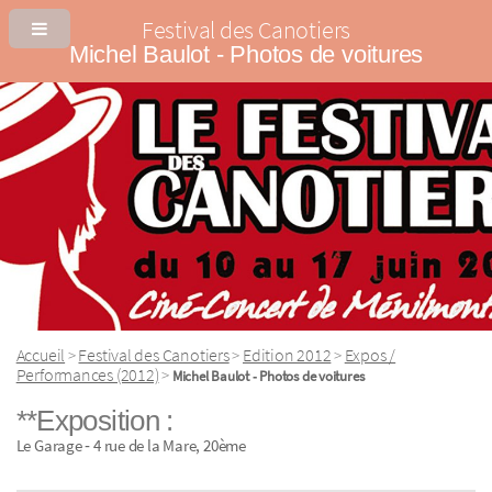
Festival des Canotiers
Michel Baulot ‐ Photos de voitures
Accueil
Festival des Canotiers
Edition 2012
Expos /
>
>
>
Performances (2012)
>
Michel Baulot ‐ Photos de voitures
**Exposition :
Le Garage ‐ 4 rue de la Mare, 20ème