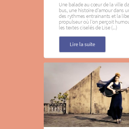
Une balade au cœur de la ville da
bus, une histoire d’amour dans u
des rythmes entrainants et la li
propulseur où l’on perçoit humou
les textes ciselés de Lise (...)
Lire la suite