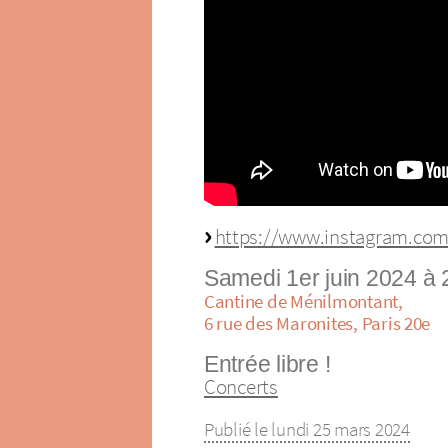
https://www.instagram.co
Samedi 1er juin 2024 à
Cantine de Ménilmontant,
6 rue des Maronites, Paris 20e
Entrée libre !
Concerts
Publié le lundi 25 mars 2024