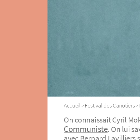
Accueil
Festival des Canotiers
>
>
On connaissait Cyril Mo
Communiste
. On lui s
avec Bernard Lavilliers 