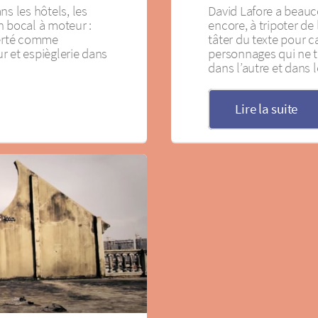
ns les hôtels, les
David Lafore a beauc
n bocal à moteur :
encore, à tripoter de 
berté comme
tâter du texte pour ca
r et espièglerie dans
personnages qui ne t
dans l’autre et dans
Lire la suite