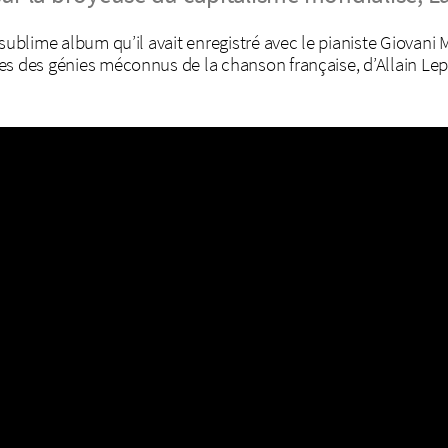
sublime album qu’il avait enregistré avec le pianiste Giovani 
s des génies méconnus de la chanson française, d’Allain Lepr