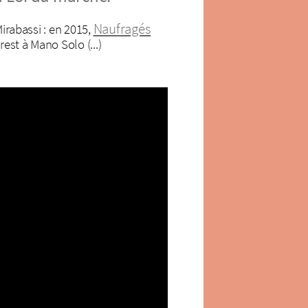
Naufragés
Mirabassi : en 2015,
est à Mano Solo (...)