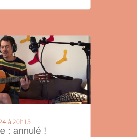
24 à 20h15
e : annulé !