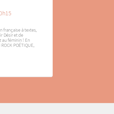
20h15
 française à textes,
r Désir et de
 au féminin ! En
N ROCK POÉTIQUE,