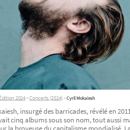
Édition 2024
Concerts (2024)
>
>
Cyril Mokaiesh
kaiesh, insurgé des barricades, révélé en 201
avait cinq albums sous son nom, tout aussi 
sur la broyeuse du capitalisme mondialisé, L