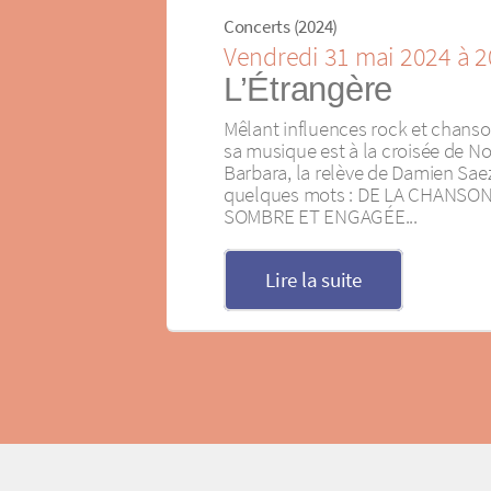
Concerts (2024)
Vendredi 31 mai 2024 à 
L’Étrangère
Mêlant influences rock et chanson
sa musique est à la croisée de Noi
Barbara, la relève de Damien Saez
quelques mots : DE LA CHANSO
SOMBRE ET ENGAGÉE...
Lire la suite