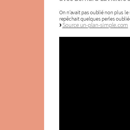
On n’avait pas oublié non plus le 
repêchait quelques perles oubliée
Source un-plan-simple.com