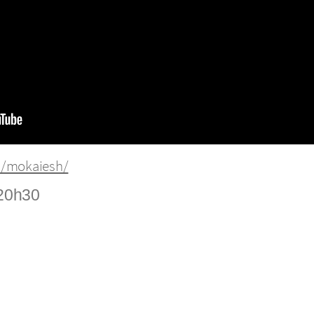
m/mokaiesh/
 20h30