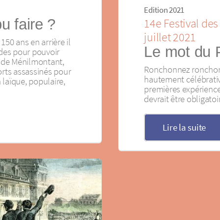
Edition 2021
u faire ?
14e Festival des
juillet 2021
0 ans en arrière il
Le mot du 
ades pour pouvoir
t de Ménilmontant,
Ronchonnez ronchonc
rts assassinés pour
hautement célébrative
laïque, populaire,
premières expériences
devrait être obligatoir
Lire la suite