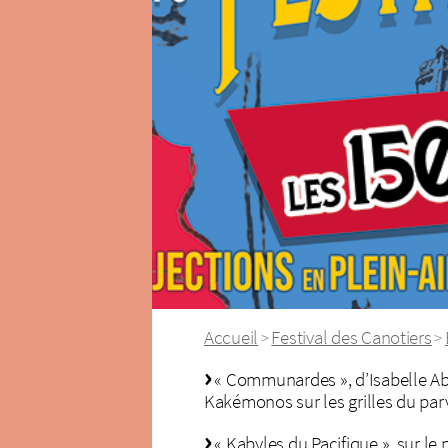
Accueil
Festival des Canotiers
>
>
« Communardes », d’Isabelle A
Kakémonos sur les grilles du parvi
« Kabyles du Pacifique », sur le pa