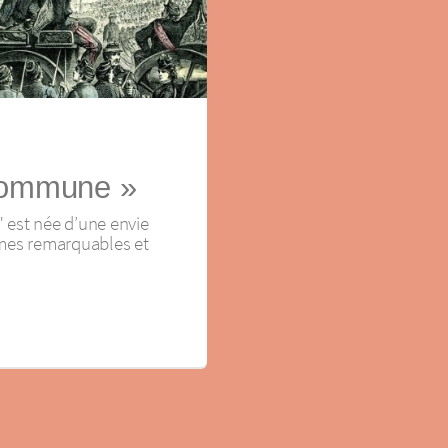
 Commune »
 est née d’une envie
mmes remarquables et