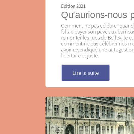
Edition 2021
Qu’aurions-nous p
Comment ne pas célébrer quand 15
fallait payer son pavé aux barric
remonter les rues de Belleville e
comment ne pas célébrer nos mo
avoir revendiqué une autogestion 
libertaire et juste.
Lire la suite