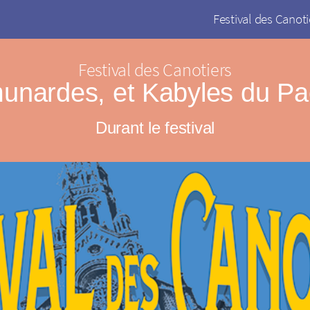
Festival des Canoti
Festival des Canotiers
nardes, et Kabyles du Pac
Durant le festival