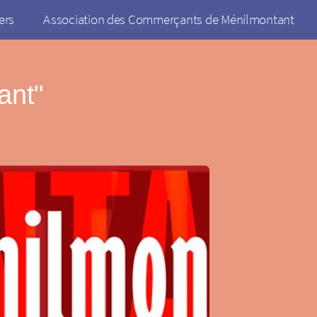
ers
Association des Commerçants de Ménilmontant
ant"