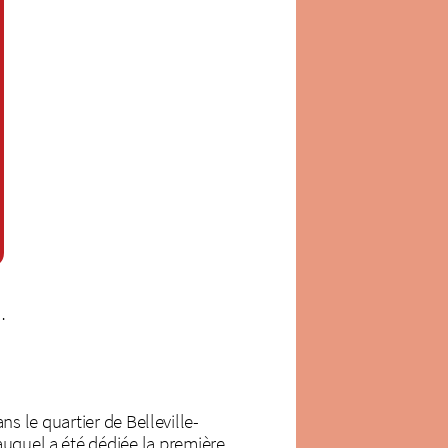
…
ans le quartier de Belleville-
auquel a été dédiée la première