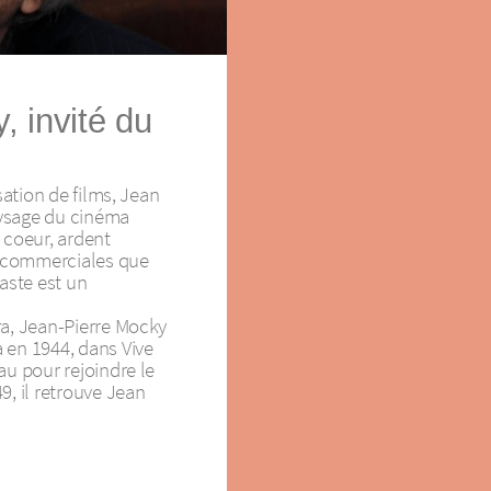
, invité du
sation de films, Jean
ysage du cinéma
 coeur, ardent
 commerciales que
éaste est un
ra, Jean-Pierre Mocky
 en 1944, dans Vive
au pour rejoindre le
9, il retrouve Jean