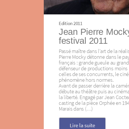
Edition 2011
Jean Pierre Mocky
festival 2011
Passé maître dans l’art de la réali
Pierre Mocky détonne dans le pa
français : grande gueule au grand
défenseur de productions moins
celles de ses concurrents, le cin
phénomène hors normes.
Avant de passer derrière la camé
débute au théâtre puis au cinéma
la liberté. Engagé par Jean Cocte
casting de la pièce Orphée en 194
Marais dans (…)
Lire la suite