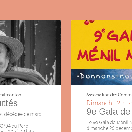
énilmontant
Association des Comm
ittés
Dimanche 29 d
9e Gala de
st décédée ce mardi
Le 9e Gala de Ménil 
30/04 au Père
dimanche 29 décemb
ris 20e à 11h45.