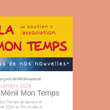
erçants de Ménilmontant
écembre 2024
 Ménil Mon Temps
Mon Temps se tiendra le
re 2024 au forum de La