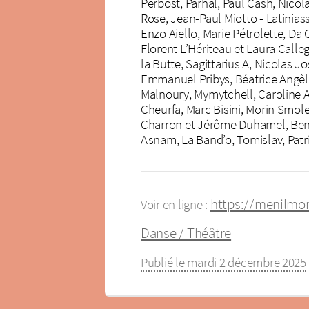
Perbost, Parhal, Paul Cash, Nicol
Rose, Jean-Paul Miotto - Latinia
Enzo Aiello, Marie Pétrolette, Da 
Florent L’Hériteau et Laura Calleg
la Butte, Sagittarius A, Nicolas J
Emmanuel Pribys, Béatrice Angèle
Malnoury, Mymytchell, Caroline 
Cheurfa, Marc Bisini, Morin Smole
Charron et Jérôme Duhamel, Benja
Asnam, La Band’o, Tomislav, Patric
https://menilmo
Voir en ligne :
Danse / Théâtre
Publié le mardi 2 décembre 2025