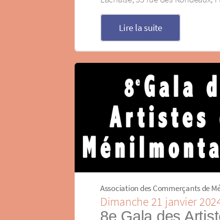
Lire la suite
Association des Commerçants de M
Dimanche 21 janvier 202
8e Gala des Artis