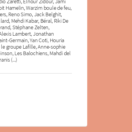
io Zaretti, Elnour Zidour, Jami
oit Hamelin, Warzim boule de feu,
fers, Reno Simo, Jack Belghit,
lard, Mehdi Kabar, Béral, Riki De
 Drand, Stéphane Zelten,
 Alexis Lambert, Jonathan
int-Germain, Yan Coti, Houria
 le groupe Lafille, Anne-sophie
inson, Les Balochiens, Mahdi del
nis (...)