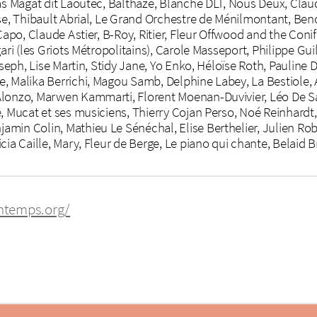
as Magat dit Laoutec, Balthaze, Blanche DLT, Nous Deux, Claud
sse, Thibault Abrial, Le Grand Orchestre de Ménilmontant, Ben
Capo, Claude Astier, B-Roy, Ritier, Fleur Offwood and the Coni
ari (les Griots Métropolitains), Carole Masseport, Philippe Guil
oseph, Lise Martin, Stidy Jane, Yo Enko, Héloïse Roth, Pauline
, Malika Berrichi, Magou Samb, Delphine Labey, La Bestiole,
Alonzo, Marwen Kammarti, Florent Moenan-Duvivier, Léo De Sa
, Mucat et ses musiciens, Thierry Cojan Perso, Noé Reinhardt,
min Colin, Mathieu Le Sénéchal, Elise Berthelier, Julien Rob
ia Caille, Mary, Fleur de Berge, Le piano qui chante, Belaid Bra
ntemps.org/