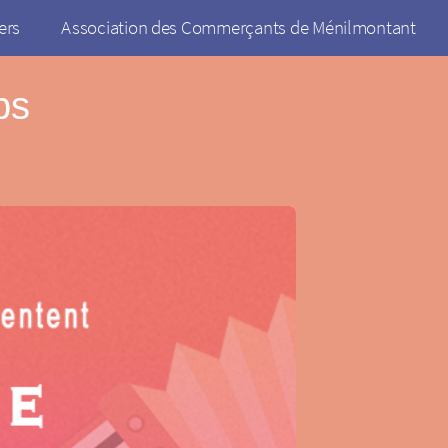
ers
Association des Commerçants de Ménilmontant
ps