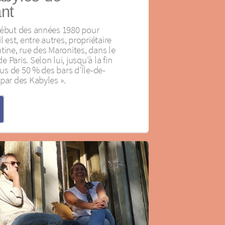
nt
début des années 1980 pour
l est, entre autres, propriétaire
tine, rue des Maronites, dans le
Paris. Selon lui, jusqu’à la fin
lus de 50 % des bars d’Île-de-
par des Kabyles ».