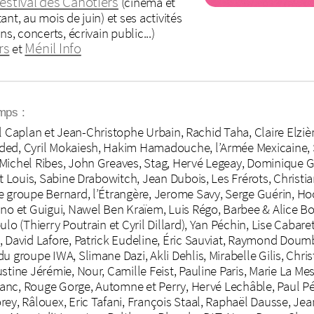
estival des Canotiers
(cinéma et
nt, au mois de juin) et ses activités
s, concerts, écrivain public...)
rs
Ménil Info
et
mps :
 Jil Caplan et Jean-Christophe Urbain, Rachid Taha, Claire Elzi
ed, Cyril Mokaiesh, Hakim Hamadouche, l’Armée Mexicaine, Sa
Michel Ribes, John Greaves, Stag, Hervé Legeay, Dominique Gra
it Louis, Sabine Drabowitch, Jean Dubois, Les Frérots, Christi
e groupe Bernard, l’Étrangère, Jerome Savy, Serge Guérin, Ho
ino et Guigui, Nawel Ben Kraïem, Luis Régo, Barbee & Alice B
lo (Thierry Poutrain et Cyril Dillard), Yan Péchin, Lise Cabare
 David Lafore, Patrick Eudeline, Éric Sauviat, Raymond Doumb
u groupe IWA, Slimane Dazi, Akli Dehlis, Mirabelle Gilis, Chris
stine Jérémie, Nour, Camille Feist, Pauline Paris, Marie La M
Blanc, Rouge Gorge, Automne et Perry, Hervé Lechâble, Paul P
rey, Râlouex, Eric Tafani, François Staal, Raphaël Dausse, Je