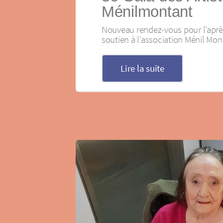
Ménilmontant
Nouveau rendez-vous pour l’aprè
soutien à l’association Ménil Mo
Lire la suite