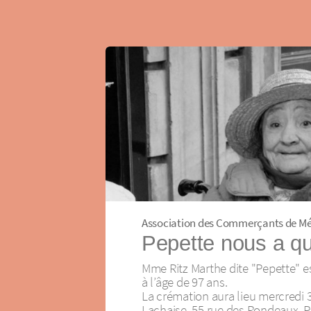
Association des Commerçants de M
Pepette nous a qu
Mme Ritz Marthe dite "Pepette" e
à l’âge de 97 ans.
La crémation aura lieu mercredi 
Lachaise, 55 rue des Rondeaux, Pa