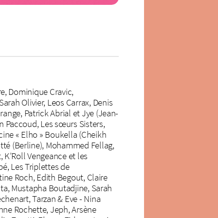
ère, Dominique Cravic,
rah Olivier, Leos Carrax, Denis
nge, Patrick Abrial et Jye (Jean-
an Paccoud, Les sœurs Sisters,
cine « Elho » Boukella (Cheikh
otté (Berline), Mohammed Fellag,
t, K’Roll Vengeance et les
é, Les Triplettes de
tine Roch, Edith Begout, Claire
esta, Mustapha Boutadjine, Sarah
échenart, Tarzan & Eve - Nina
anne Rochette, Jeph, Arsène