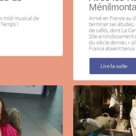
Ménilmonta
s midi musical de
Arrivé en France au 
n Temps !
terminer ses études, i
de cafés, dont La Can
20e arrondissement de 
du siècle dernier, « p
France étaient tenus 
Lire la suite