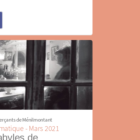
erçants de Ménilmontant
matique - Mars 2021
abyles de