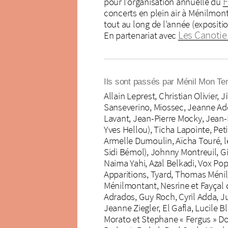
F
pour l’organisation annuelle du
concerts en plein air à Ménilmonta
tout au long de l’année (exposition
Les Canotie
En partenariat avec
Ils sont passés par Ménil Mon Te
Allain Leprest, Christian Olivier,
Sanseverino, Miossec, Jeanne Add
Lavant, Jean-Pierre Mocky, Jean-
Yves Hellou), Ticha Lapointe, Pet
Armelle Dumoulin, Aïcha Touré, l
Sidi Bémol), Johnny Montreuil, G
Naima Yahi, Azal Belkadi, Vox Popu
Apparitions, Tyard, Thomas Ménil,
Ménilmontant, Nesrine et Fayçal d
Adrados, Guy Roch, Cyril Adda, Ju
Jeanne Ziegler, El Gafla, Lucile 
Morato et Stephane « Fergus » Do