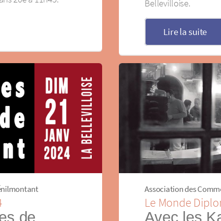
Bellevilloise.
Lire la suite
énilmontant
Association des Comm
4
Le Monde Diplo
tes de
Avec les K