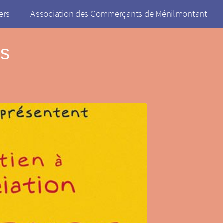
ers
Association des Commerçants de Ménilmontant
ps