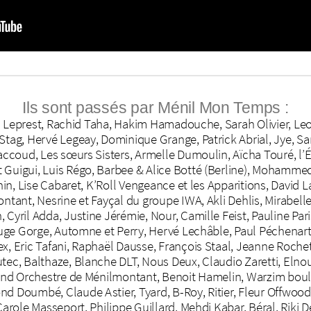
Ils sont passés par Ménil Mon Temps :
lain Leprest, Rachid Taha, Hakim Hamadouche, Sarah Olivier, Le
Stag, Hervé Legeay, Dominique Grange, Patrick Abrial, Jye, Sa
Paccoud, Les sœurs Sisters, Armelle Dumoulin, Aïcha Touré, l’É
 Guigui, Luis Régo, Barbee & Alice Botté (Berline), Mohammed
chin, Lise Cabaret, K’Roll Vengeance et les Apparitions, David La
ntant, Nesrine et Fayçal du groupe IWA, Akli Dehlis, Mirabelle 
 Cyril Adda, Justine Jérémie, Nour, Camille Feist, Pauline Par
Rouge Gorge, Automne et Perry, Hervé Lechâble, Paul Péchenart
x, Eric Tafani, Raphaël Dausse, François Staal, Jeanne Rochet
tec, Balthaze, Blanche DLT, Nous Deux, Claudio Zaretti, Elnou
Grand Orchestre de Ménilmontant, Benoit Hamelin, Warzim boul
nd Doumbé, Claude Astier, Tyard, B-Roy, Ritier, Fleur Offwood
Carole Masseport, Philippe Guillard, Mehdi Kabar, Béral, Riki De