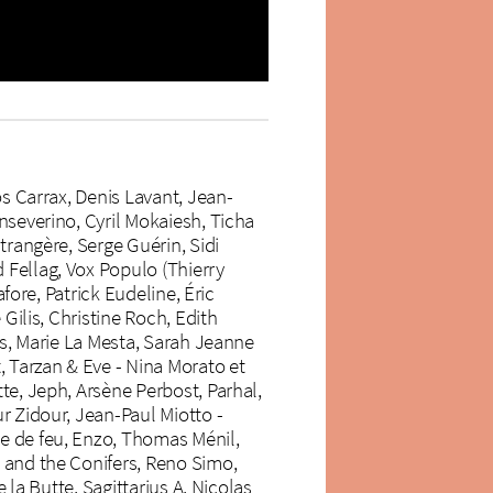
os Carrax, Denis Lavant, Jean-
nseverino, Cyril Mokaiesh, Ticha
trangère, Serge Guérin, Sidi
 Fellag, Vox Populo (Thierry
fore, Patrick Eudeline, Éric
Gilis, Christine Roch, Edith
is, Marie La Mesta, Sarah Jeanne
, Tarzan & Eve - Nina Morato et
te, Jeph, Arsène Perbost, Parhal,
r Zidour, Jean-Paul Miotto -
e de feu, Enzo, Thomas Ménil,
 and the Conifers, Reno Simo,
 la Butte, Sagittarius A, Nicolas