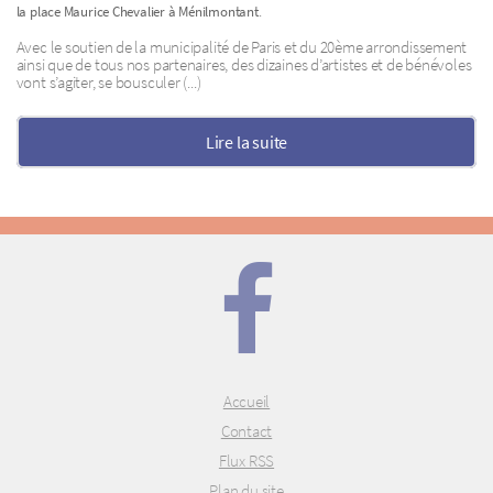
.
la place Maurice Chevalier à Ménilmontant
Avec le soutien de la municipalité de Paris et du 20ème arrondissement
ainsi que de tous nos partenaires, des dizaines d’artistes et de bénévoles
vont s’agiter, se bousculer (...)
Lire la suite
Accueil
Contact
Flux RSS
Plan du site