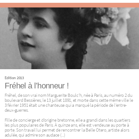
Edition 2013
Fréhel à l’honneur !
Fréhel, de son vrai nom Marguerite Boulc’h, née à Paris, au numéro 2 du
boulevard Bessières, le 13 juillet 1891, et morte dans cette même ville le
3 février 1951 était une chanteuse qui a marqué la période de l’entre-
deux-guerres.
Fille de concierge et d’origine bretonne, elle a grandi dans les quartiers
les plus populaires de Paris. À quinze ans, elle est vendeuse au porte à
porte. Son travail lui permet de rencontrer la Belle Otero, artiste alors
adulée, qui admire son audace (...)