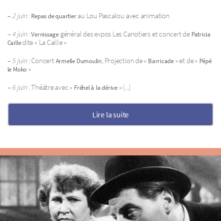
–
2 juin
:
au Lou Pascalou avec animation
Repas de quartier
–
4 juin
:
général des expos Les Canotiers et concert de
Vernissage
Patricia
dite « La Caille »
Caille
–
5 juin
: Concert
, Projection de «
» et de «
Armelle Dumoulin
Barricade
Pépé
»
le Moko
–
6 juin
: Théâtre avec «
» (...)
Fréhel à la dérive
Lire la suite