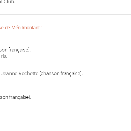
al Club
.
lise de Ménilmontant :
on française).
ris
.
à
Jeanne Rochette
(chanson française).
son française).