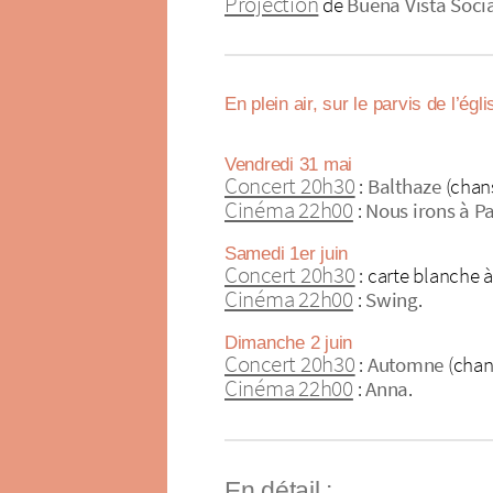
Projection
de
Buena Vista Soci
En plein air, sur le parvis de l’ég
Vendredi 31 mai
Concert 20h30
:
Balthaze
(chans
Cinéma 22h00
:
Nous irons à Pa
Samedi 1er juin
Concert 20h30
: carte blanche 
Cinéma 22h00
:
Swing
.
Dimanche 2 juin
Concert 20h30
:
Automne
(chan
Cinéma 22h00
:
Anna
.
En détail :