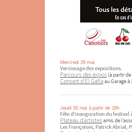
Mercredi 29 mai
Vernissage des expositions.
Parcours des expos
(à partir de
Concert d’El Gafla
au Garage à 2
Jeudi 30 mai à partir de 18h
Fête d’inauguration du festival à
Plateau d’artistes
amis de l’ass
Les Françoises, Patrick Abrial, 