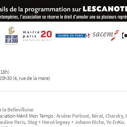
 18h)
0h30 (4, rue de la mare)
 la Bellevilloise
ociation Ménil Mon Temps :
Arsène Perbost, Béral, Chardry, 
Pauline Paris, Stag + Hervé legeay + Johann Riche, Yo EnKo
.