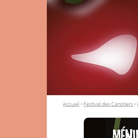
Accueil
Festival des Canotiers
>
>