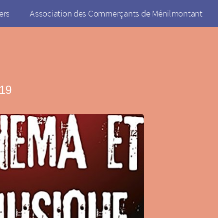
ers
Association des Commerçants de Ménilmontant
019