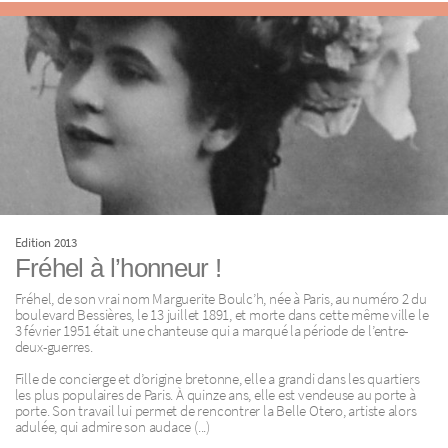
Edition 2013
Fréhel à l’honneur !
Fréhel, de son vrai nom Marguerite Boulc’h, née à Paris, au numéro 2 du
boulevard Bessières, le 13 juillet 1891, et morte dans cette même ville le
3 février 1951 était une chanteuse qui a marqué la période de l’entre-
deux-guerres.
Fille de concierge et d’origine bretonne, elle a grandi dans les quartiers
les plus populaires de Paris. À quinze ans, elle est vendeuse au porte à
porte. Son travail lui permet de rencontrer la Belle Otero, artiste alors
adulée, qui admire son audace (...)