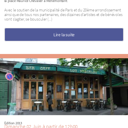
.
la place Maurice Chevalier à Ménilmontant
Avec le soutien de la municipalité de Paris et du 20ème arrondissement
ainsi que de tous nos partenaires, des dizaines d’artistes et de bénévoles
vont s’agiter, se bousculer (...)
Lire la suite
Edition 2013
Dimanche 02 Juin à partir de 12h00