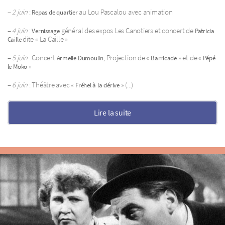
–
2 juin
:
au Lou Pascalou avec animation
Repas de quartier
–
4 juin
:
général des expos Les Canotiers et concert de
Vernissage
Patricia
dite « La Caille »
Caille
–
5 juin
: Concert
, Projection de «
» et de «
Armelle Dumoulin
Barricade
Pépé
»
le Moko
–
6 juin
: Théâtre avec «
» (...)
Fréhel à la dérive
Lire la suite