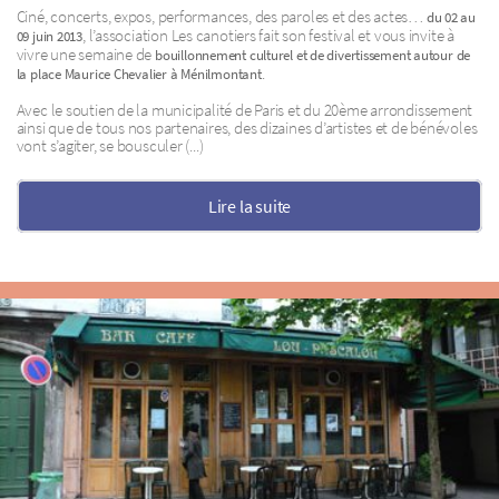
Ciné, concerts, expos, performances, des paroles et des actes…
du 02 au
, l’association Les canotiers fait son festival et vous invite à
09 juin 2013
vivre une semaine de
bouillonnement culturel et de divertissement autour de
.
la place Maurice Chevalier à Ménilmontant
Avec le soutien de la municipalité de Paris et du 20ème arrondissement
ainsi que de tous nos partenaires, des dizaines d’artistes et de bénévoles
vont s’agiter, se bousculer (...)
Lire la suite