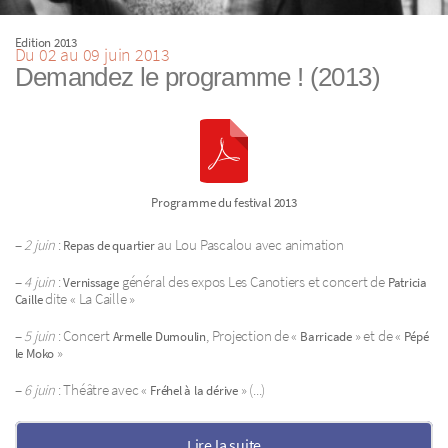
Edition 2013
Du 02 au 09 juin 2013
Demandez le programme ! (2013)
Programme du festival 2013
–
2 juin
:
au Lou Pascalou avec animation
Repas de quartier
–
4 juin
:
général des expos Les Canotiers et concert de
Vernissage
Patricia
dite « La Caille »
Caille
–
5 juin
: Concert
, Projection de «
» et de «
Armelle Dumoulin
Barricade
Pépé
»
le Moko
–
6 juin
: Théâtre avec «
» (...)
Fréhel à la dérive
Lire la suite