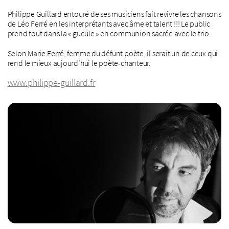
Philippe Guillard entouré de ses musiciens fait revivre les chansons
de Léo Ferré en les interprétants avec âme et talent !!! Le public
prend tout dans la « gueule » en communion sacrée avec le trio.
Selon Marie Ferré, femme du défunt poète, il serait un de ceux qui
rend le mieux aujourd’hui le poète-chanteur.
www.philippe-guillard.fr