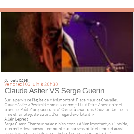
Concerts (2014)
Vendredi 06 juin à 20h30
Claude Astier VS Serge Guerin
Sur la parvis de l’église de Ménilmontant, Place Maurice Chevalier.
Claude Astier « Pessimiste radieux comme il faut l’être. Ancre noire et
blanche. Poète "prépuceculaire". Carnet à chansons. Chez lui, l’amitié, la
rime et la note juste au prix d’un regard exorbitant. »
Allain Leprest
Serge Guérin Chanteur baladin bien connu à Ménilmontant, où il réside,
interprète des chansons empruntes de sa sensibilité et reprend aussi
volontiers les airs de Brassens, Astier, Leprest... pour notre (…)