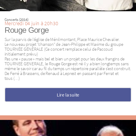
Concerts (2014)
Mercredi 04 juin à 20h30
Rouge Gorge
Sur la parvis de l’église de Ménilmontant, Place Maurice Chevalier.
Le nouveau projet "chanson" de Jean-Philippe et Maxime du groupe
TOURNÉE GÉNÉRALE (Ce concert remplace celui de Paccoud
initialement prévu)
Pas une « pause » mais bel et bien un projet pour les deux frangins de
TOURNEE GENERALE, le Rouge Gorge est né il y a bien longtemps sans
même le savoir car au fil du temps un répertoire parallèle s’est construit.
De Ferré à Brassens, de Renaud à Leprest en passant par Ferrat et
tous (…)
Lire la suite