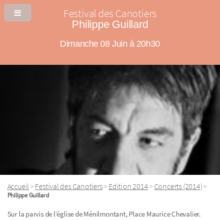
Festival des Canotiers
Philippe Guillard
Dimanche 08 Juin à 20h30
Accueil
Festival des Canotiers
Edition 2014
Concerts (2014)
>
>
>
>
Philippe Guillard
Sur la parvis de l’église de Ménilmontant, Place Maurice Chevalier.