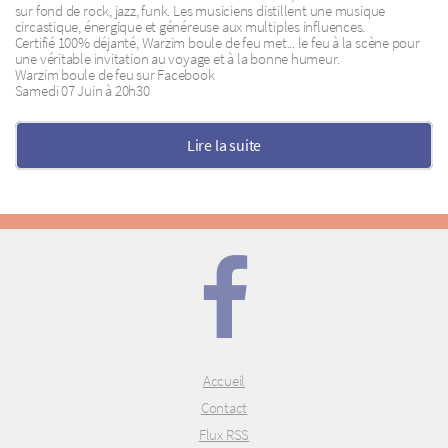
sur fond de rock, jazz, funk. Les musiciens distillent une musique
circastique, énergique et généreuse aux multiples influences.
Certifié 100% déjanté, Warzim boule de feu met... le feu à la scène pour
une véritable invitation au voyage et à la bonne humeur.
Warzim boule de feu sur Facebook
Samedi 07 Juin à 20h30
Lire la suite
Accueil
Contact
Flux RSS