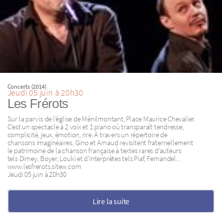
Concerts (2014)
Jeudi 05 juin à 20h30
Les Frérots
Sur la parvis de l’église de Ménilmontant, Place Maurice Chevalier.
C’est un spectacle à 2 voix et 1 piano où transparaît tendresse,
complicité, jeux, émotion, rire. À travers un répertoire de
chansons imaginéaires, Gino et Arnaud revisitent fraternellement
le patrimoine de la chanson française à textes rares d’auteurs
tels Dimey, Boyer, Louki et d’interprètes tels Piaf, Fernandel...
www.lesfrerots.sitew.com
Jeudi 05 juin à 20h30
Lire la suite