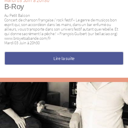
Mardi 03 Juin à 20h30
B-Roy
Au Petit Balcon
Concert de chanson française / rock festif « Le genre de musicos bon
esprit qui, son accordéon dans les mains, dans un bar enfumé ou
ailleurs, vous transporte dans son univers festif autant que rebelle. Et
qui donne sacrément la pêche ! » François Guibert (sur bellaciao.org)
www.broyetsabande.com/fr
Mardi 03 Juin à 20h30
Lire la suite