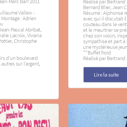
Jean-Marc Barr 2011
Réalisé par Bertrand
Bernard Blier, Jean C
illaume Valleix -
Résumé : Alphonse re
 Montage : Adrien
avec qui il discutait 
ev
couteau dans le vent
 Jean-Pascal Abribat,
et le meurtrier se pr
alie Lacroix, Viviana
chez son voisin, inspe
ottier, Christophe
sympathise et part à
une mystérieuse jeun
**Buffet froid
irs d’un boulevard
Réalisé par Bertrand 
 autres sur l’argent,
Lire la suite