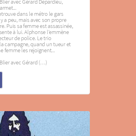
 Blier avec Gérard Depardieu,
armet...
trouve dans le métro le gars
il y a peu, mais avec son propre
re. Puis sa femme est assassinée,
ésente à lui. Alphonse l’emmène
cteur de police. Le trio
 la campagne, quand un tueur et
e femme les rejoignent...
Blier avec Gérard (…)