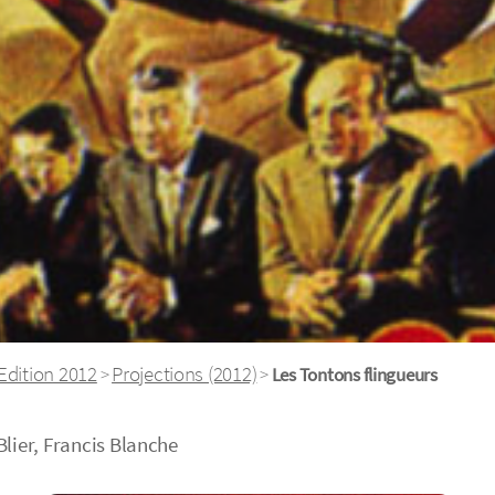
Edition 2012
Projections (2012)
>
>
Les Tontons flingueurs
lier, Francis Blanche