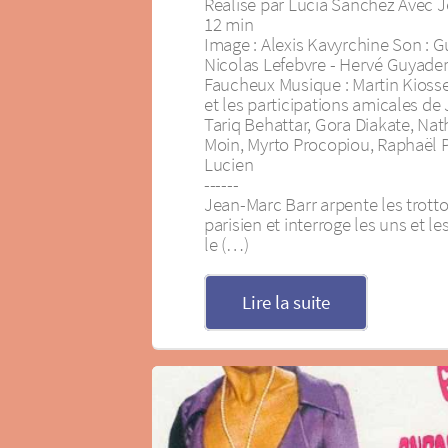
Réalisé par Lucía Sánchez Avec 
12 min
Image : Alexis Kavyrchine Son : Gu
Nicolas Lefebvre - Hervé Guyader
Faucheux Musique : Martin Kioss
et les participations amicales de
Tariq Behattar, Gora Diakate, Nath
Moin, Myrto Procopiou, Raphaël P
Lucien
------
Jean-Marc Barr arpente les trotto
parisien et interroge les uns et les
le (…)
Lire la suite